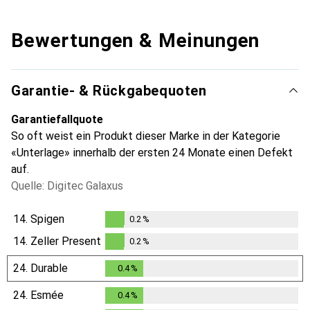
Bewertungen & Meinungen
Garantie- & Rückgabequoten
Garantiefallquote
So oft weist ein Produkt dieser Marke in der Kategorie
«Unterlage» innerhalb der ersten 24 Monate einen Defekt
auf.
Quelle: Digitec Galaxus
14.
Spigen
0.2
%
0.2
%
14.
Zeller Present
0.2
%
0.2
%
24.
Durable
0.4
%
0.4
%
24.
Esmée
0.4
%
0.4
%