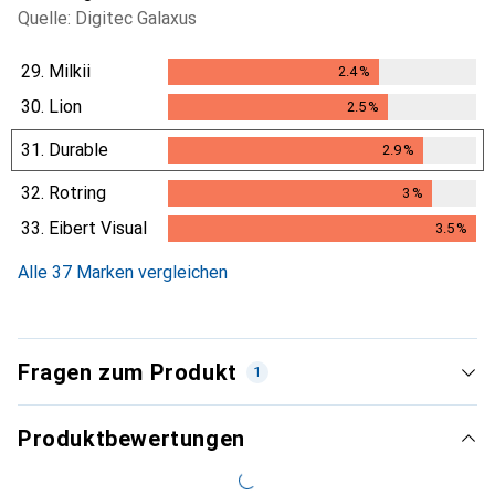
Quelle: Digitec Galaxus
29.
Milkii
2.4
%
2.4
%
30.
Lion
2.5
%
2.5
%
31.
Durable
2.9
%
2.9
%
32.
Rotring
3
%
3
%
33.
Eibert Visual
3.5
%
3.5
%
Alle 37 Marken vergleichen
Fragen zum Produkt
1
Produktbewertungen