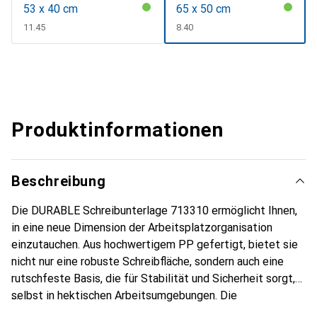
53 x 40 cm
65 x 50 cm
CHF
11.45
CHF
8.40
Produktinformationen
Beschreibung
Die DURABLE Schreibunterlage 713310 ermöglicht Ihnen,
in eine neue Dimension der Arbeitsplatzorganisation
einzutauchen. Aus hochwertigem PP gefertigt, bietet sie
nicht nur eine robuste Schreibfläche, sondern auch eine
rutschfeste Basis, die für Stabilität und Sicherheit sorgt,
selbst in hektischen Arbeitsumgebungen. Die
abgerundeten Ecken verleihen nicht nur einen eleganten