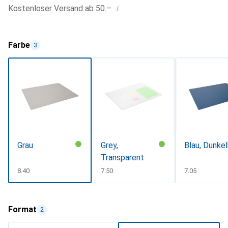
i
Kostenloser Versand ab 50.–
Farbe
3
Grau
Grey,
Blau, Dunkel
Transparent
CHF
8.40
CHF
7.50
CHF
7.05
Format
2