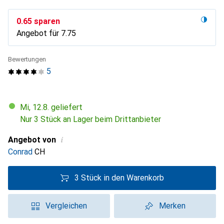
CHF
0.65
sparen
Angebot für
CHF
7.75
Bewertungen
5
Mi, 12.8. geliefert
Nur 3 Stück an Lager beim Drittanbieter
i
Angebot von
Conrad
CH
3 Stück in den Warenkorb
Vergleichen
Merken