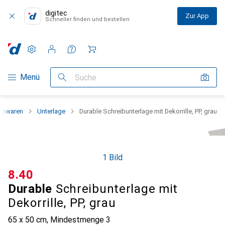
digitec
Zur App
Schneller finden und bestellen
Einstellungen
Kundenkonto
Vergleichslisten
Merklisten
Warenkorb
Navigation nach Kategorien
Menü
Suche
eibwaren
Unterlage
Durable Schreibunterlage mit Dekorrille, PP, grau
1 Bild
CHF
8.40
Durable
Schreibunterlage mit
Dekorrille, PP, grau
65 x 50 cm
,
Mindestmenge
3