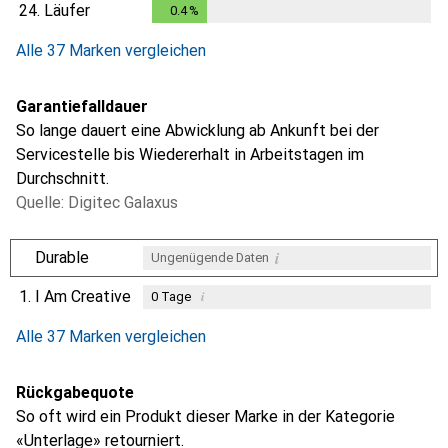
24.
Läufer
0.4
%
0.4
%
Alle 37 Marken vergleichen
Garantiefalldauer
So lange dauert eine Abwicklung ab Ankunft bei der
Servicestelle bis Wiedererhalt in Arbeitstagen im
Durchschnitt.
Quelle: Digitec Galaxus
i
Durable
Ungenügende Daten
1.
I Am Creative
i
0
Tage
i
i
i
Ungenügende Daten
Ungenügende Daten
Ungenügende Daten
Alle 37 Marken vergleichen
Rückgabequote
So oft wird ein Produkt dieser Marke in der Kategorie
«Unterlage» retourniert.