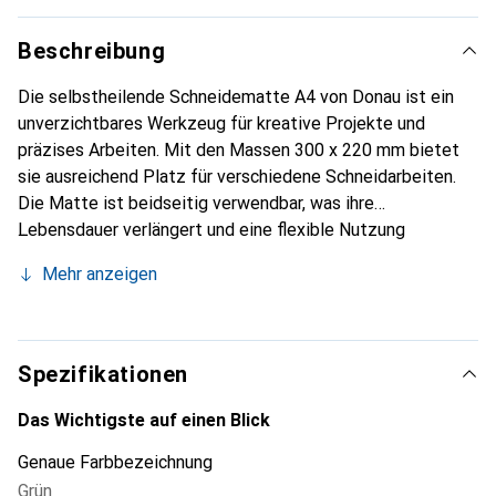
Beschreibung
Die selbstheilende Schneidematte A4 von Donau ist ein
unverzichtbares Werkzeug für kreative Projekte und
präzises Arbeiten. Mit den Massen 300 x 220 mm bietet
sie ausreichend Platz für verschiedene Schneidarbeiten.
Die Matte ist beidseitig verwendbar, was ihre
Lebensdauer verlängert und eine flexible Nutzung
ermöglicht. Das Zentimeter-Raster auf der Oberfläche
Mehr anzeigen
erleichtert das exakte Messen und Schneiden von
Materialien. Diese Schneidematte ist ideal für
Bastelarbeiten, Modellbau und andere Anwendungen, bei
denen präzise Schnitte erforderlich sind. Ihre
Spezifikationen
selbstheilenden Eigenschaften sorgen dafür, dass
Schnittspuren nach dem Gebrauch nahezu unsichtbar
Das Wichtigste auf einen Blick
werden, was die Matte besonders langlebig macht. Sie ist
Genaue Farbbezeichnung
eine praktische Lösung für alle, die Wert auf Qualität und
Grün
Funktionalität legen.