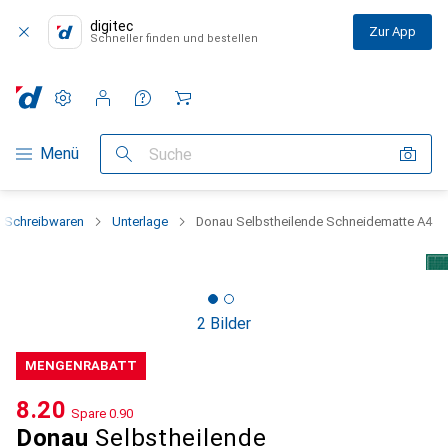
digitec
Zur App
Schneller finden und bestellen
Einstellungen
Kundenkonto
Vergleichslisten
Merklisten
Warenkorb
Navigation nach Kategorien
Menü
Suche
+ Schreibwaren
Unterlage
Donau Selbstheilende Schneidematte A4
2 Bilder
MENGENRABATT
CHF
8.20
Spare
CHF
0.90
Donau
Selbstheilende