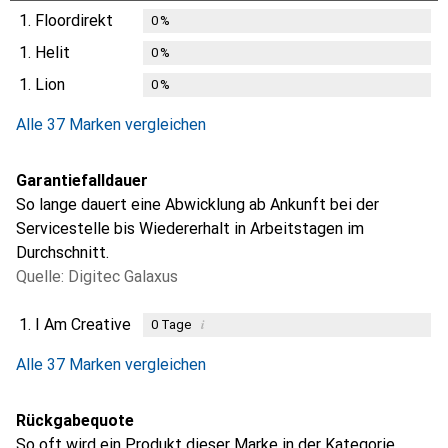
1.
Floordirekt
0
%
1.
Helit
0
%
1.
Lion
0
%
Alle 37 Marken vergleichen
Garantiefalldauer
So lange dauert eine Abwicklung ab Ankunft bei der
Servicestelle bis Wiedererhalt in Arbeitstagen im
Durchschnitt.
Quelle: Digitec Galaxus
1.
I Am Creative
i
0
Tage
i
i
i
i
Ungenügende Daten
Ungenügende Daten
Ungenügende Daten
Ungenügende Daten
Alle 37 Marken vergleichen
Rückgabequote
So oft wird ein Produkt dieser Marke in der Kategorie