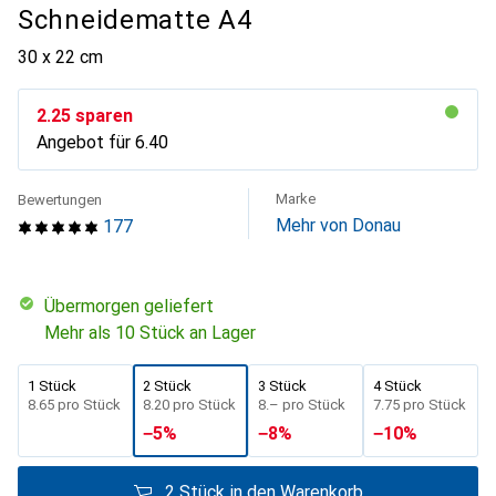
Schneidematte A4
30 x 22 cm
CHF
2.25
sparen
Angebot für
CHF
6.40
Marke
Bewertungen
Mehr von Donau
177
übermorgen geliefert
Mehr als 10 Stück an Lager
1 Stück
2 Stück
3 Stück
4 Stück
CHF
8.65
pro Stück
CHF
8.20
pro Stück
CHF
8.–
pro Stück
CHF
7.75
pro Stück
−
5
%
−
8
%
−
10
%
2 Stück in den Warenkorb