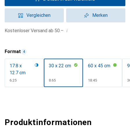
Vergleichen
Merken
i
Kostenloser Versand ab 50.–
Format
4
17.8 x
30 x 22 cm
60 x 45 cm
9
12.7 cm
CHF
6.25
CHF
8.65
CHF
18.45
C
3
Produktinformationen