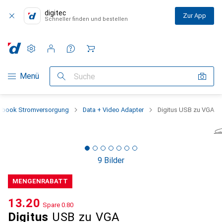
digitec
Zur App
Schneller finden und bestellen
Einstellungen
Kundenkonto
Vergleichslisten
Merklisten
Warenkorb
Navigation nach Kategorien
Menü
Suche
ebook Stromversorgung
Data + Video Adapter
Digitus USB zu VGA
9 Bilder
MENGENRABATT
CHF
13.20
Spare
CHF
0.80
Digitus
USB zu VGA