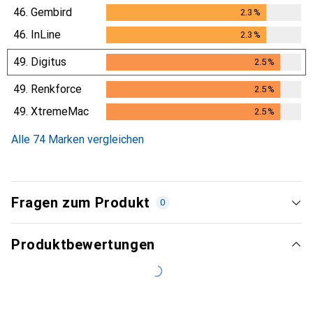
46.
Gembird
2.3
%
2.3
%
46.
InLine
2.3
%
2.3
%
49.
Digitus
2.5
%
2.5
%
49.
Renkforce
2.5
%
2.5
%
49.
XtremeMac
2.5
%
2.5
%
Alle 74 Marken vergleichen
Fragen zum Produkt
0
Produktbewertungen