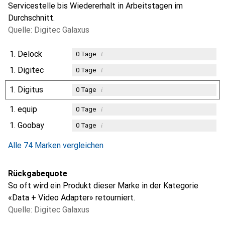
Servicestelle bis Wiedererhalt in Arbeitstagen im
Durchschnitt.
Quelle: Digitec Galaxus
1.
Delock
i
0
Tage
1.
Digitec
i
0
Tage
1.
Digitus
i
0
Tage
1.
equip
i
0
Tage
1.
Goobay
i
0
Tage
Alle 74 Marken vergleichen
Rückgabequote
So oft wird ein Produkt dieser Marke in der Kategorie
«Data + Video Adapter» retourniert.
Quelle: Digitec Galaxus