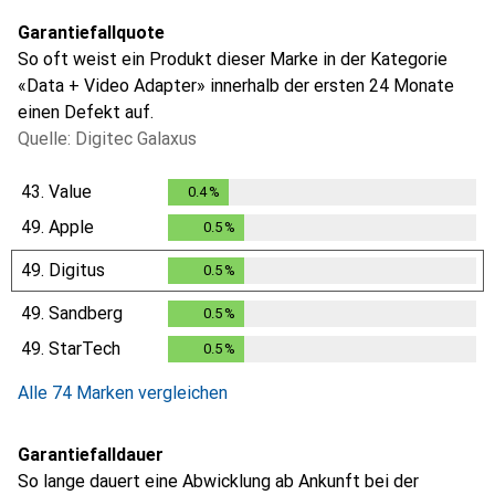
Garantiefallquote
So oft weist ein Produkt dieser Marke in der Kategorie
«Data + Video Adapter» innerhalb der ersten 24 Monate
einen Defekt auf.
Quelle: Digitec Galaxus
43.
Value
0.4
%
0.4
%
49.
Apple
0.5
%
0.5
%
49.
Digitus
0.5
%
0.5
%
49.
Sandberg
0.5
%
0.5
%
49.
StarTech
0.5
%
0.5
%
Alle 74 Marken vergleichen
Garantiefalldauer
So lange dauert eine Abwicklung ab Ankunft bei der