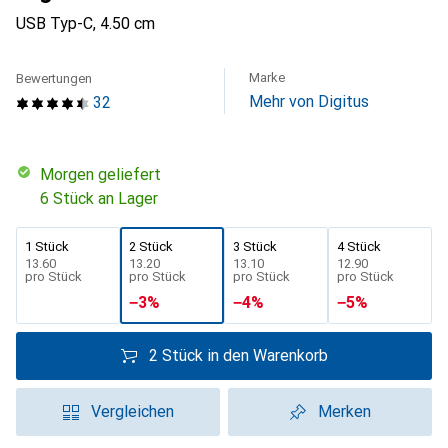
USB Typ-C, 4.50 cm
Marke
Bewertungen
Mehr von Digitus
32
morgen geliefert
6 Stück an Lager
1 Stück
2 Stück
3 Stück
4 Stück
CHF
13.60
CHF
13.20
CHF
13.10
CHF
12.90
pro Stück
pro Stück
pro Stück
pro Stück
−
3
%
−
4
%
−
5
%
2 Stück in den Warenkorb
Vergleichen
Merken