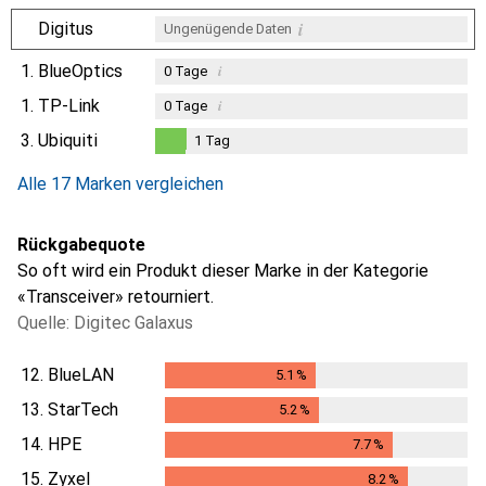
i
Digitus
Ungenügende Daten
1.
BlueOptics
i
0
Tage
1.
TP-Link
i
0
Tage
3.
Ubiquiti
1
Tag
i
Ungenügende Daten
1
Tag
Alle 17 Marken vergleichen
Rückgabequote
So oft wird ein Produkt dieser Marke in der Kategorie
«Transceiver» retourniert.
Quelle: Digitec Galaxus
12.
BlueLAN
5.1
%
5.1
%
13.
StarTech
5.2
%
5.2
%
14.
HPE
7.7
%
7.7
%
15.
Zyxel
8.2
%
8.2
%