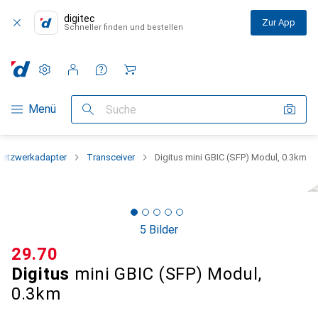
digitec
Zur App
Schneller finden und bestellen
Einstellungen
Kundenkonto
Vergleichslisten
Merklisten
Warenkorb
Navigation nach Kategorien
Menü
Suche
Netzwerkadapter
Transceiver
Digitus mini GBIC (SFP) Modul, 0.3km
5 Bilder
CHF
29.70
Digitus
mini GBIC (SFP) Modul,
0.3km