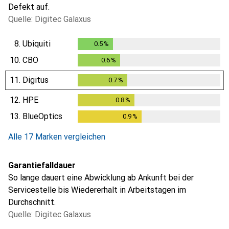
Defekt auf.
Quelle: Digitec Galaxus
8.
Ubiquiti
0.5
%
0.5
%
10.
CBO
0.6
%
0.6
%
11.
Digitus
0.7
%
0.7
%
12.
HPE
0.8
%
0.8
%
13.
BlueOptics
0.9
%
0.9
%
Alle 17 Marken vergleichen
Garantiefalldauer
So lange dauert eine Abwicklung ab Ankunft bei der
Servicestelle bis Wiedererhalt in Arbeitstagen im
Durchschnitt.
Quelle: Digitec Galaxus