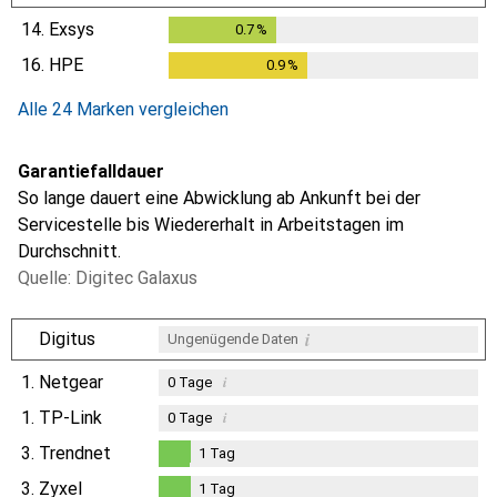
14.
Exsys
0.7
%
0.7
%
16.
HPE
0.9
%
0.9
%
Alle 24 Marken vergleichen
Garantiefalldauer
So lange dauert eine Abwicklung ab Ankunft bei der
Servicestelle bis Wiedererhalt in Arbeitstagen im
Durchschnitt.
Quelle: Digitec Galaxus
i
Digitus
Ungenügende Daten
1.
Netgear
i
0
Tage
1.
TP-Link
i
0
Tage
3.
Trendnet
1
Tag
1
Tag
3.
Zyxel
1
Tag