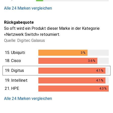
1
Tag
Alle 24 Marken vergleichen
Rückgabequote
So oft wird ein Produkt dieser Marke in der Kategorie
«Netzwerk Switch» retourniert.
Quelle: Digitec Galaxus
15.
Ubiquiti
3
%
3
%
18.
Cisco
3.6
%
3.6
%
19.
Digitus
4.1
%
4.1
%
19.
Intellinet
4.1
%
4.1
%
21.
HPE
4.3
%
4.3
%
Alle 24 Marken vergleichen