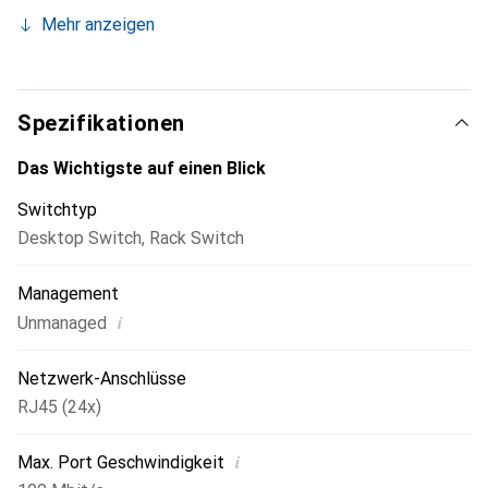
Handhabung und hohe Leistung sind die Stärken des
Mehr anzeigen
DIGITUS Fast Ethernet 24-Port Switches und machen ihn
zu einer idealen Wahl für Ihr Netzwerk.
Spezifikationen
Das Wichtigste auf einen Blick
Switchtyp
Desktop Switch
,
Rack Switch
Management
i
Unmanaged
Netzwerk-Anschlüsse
RJ45 (24x)
i
Max. Port Geschwindigkeit