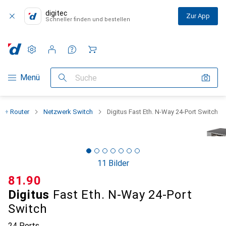
digitec
Zur App
Schneller finden und bestellen
Einstellungen
Kundenkonto
Vergleichslisten
Merklisten
Warenkorb
Navigation nach Kategorien
Menü
Suche
s + Router
Netzwerk Switch
Digitus Fast Eth. N-Way 24-Port Switch
11 Bilder
CHF
81.90
Digitus
Fast Eth. N-Way 24-Port
Switch
24 Ports