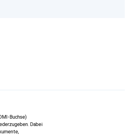
HDMI-Buchse)
iederzugeben. Dabei
okumente,