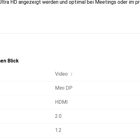
 Ultra HD angezeigt werden und optimal bei Meetings oder im pr
en Blick
i
Video
Mini DP
HDMI
2.0
1.2