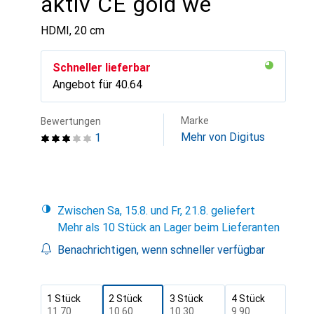
aktiv CE gold we
HDMI, 20 cm
Schneller lieferbar
Angebot für
CHF
40.64
Marke
Bewertungen
Mehr von Digitus
1
Zwischen Sa, 15.8. und Fr, 21.8. geliefert
Mehr als 10 Stück an Lager beim Lieferanten
Benachrichtigen, wenn schneller verfügbar
1 Stück
2 Stück
3 Stück
4 Stück
CHF
11.70
CHF
10.60
CHF
10.30
CHF
9.90