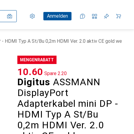
Einstellungen
Kundenkonto
Vergleichslisten
Merklisten
Warenkorb
Anmelden
- HDMI Typ A St/Bu 0,2m HDMI Ver. 2.0 aktiv CE gold we
MENGENRABATT
CHF
10.60
Spare
CHF
2.20
Digitus
ASSMANN
DisplayPort
Adapterkabel mini DP -
HDMI Typ A St/Bu
0,2m HDMI Ver. 2.0