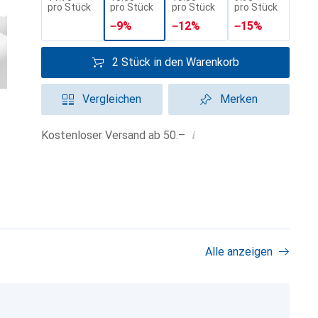
pro Stück
pro Stück
pro Stück
pro Stück
−
9
%
−
12
%
−
15
%
2 Stück in den Warenkorb
Vergleichen
Merken
i
Kostenloser Versand ab 50.–
Alle anzeigen