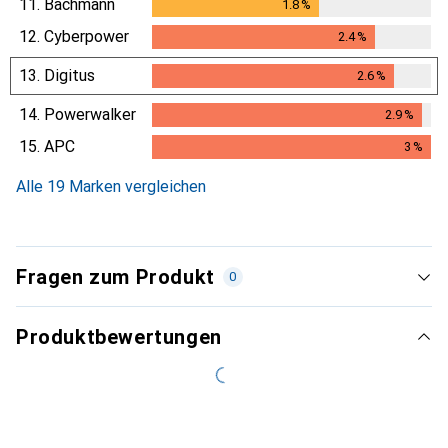
11.
Bachmann
1.8
%
1.8
%
12.
Cyberpower
2.4
%
2.4
%
13.
Digitus
2.6
%
2.6
%
14.
Powerwalker
2.9
%
2.9
%
15.
APC
3
%
3
%
Alle 19 Marken vergleichen
Fragen zum Produkt
0
Produktbewertungen