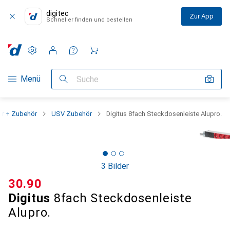
digitec
Zur App
Schneller finden und bestellen
Einstellungen
Kundenkonto
Vergleichslisten
Merklisten
Warenkorb
Navigation nach Kategorien
Menü
Suche
er + Zubehör
USV Zubehör
Digitus 8fach Steckdosenleiste Alupro.
3 Bilder
CHF
30.90
Digitus
8fach Steckdosenleiste
Alupro.