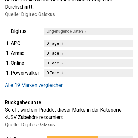
Durchschnitt.
Quelle: Digitec Galaxus
i
Digitus
Ungenügende Daten
1.
APC
i
0
Tage
1.
Armac
i
0
Tage
1.
Online
i
0
Tage
1.
Powerwalker
i
0
Tage
Alle 19 Marken vergleichen
Rückgabequote
So oft wird ein Produkt dieser Marke in der Kategorie
«USV Zubehör» retourniert.
Quelle: Digitec Galaxus