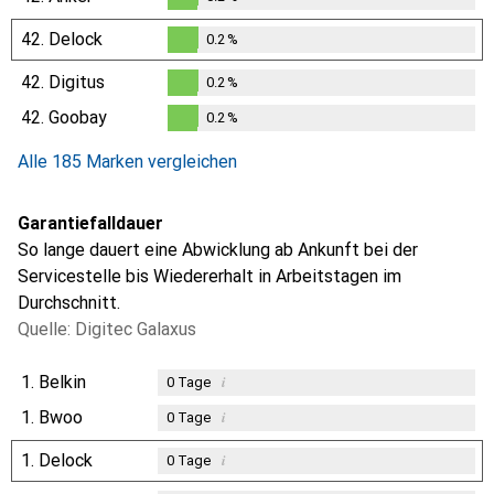
0.2
%
42.
Delock
0.2
%
0.2
%
42.
Digitus
0.2
%
0.2
%
42.
Goobay
0.2
%
0.2
%
Alle 185 Marken vergleichen
Garantiefalldauer
So lange dauert eine Abwicklung ab Ankunft bei der
Servicestelle bis Wiedererhalt in Arbeitstagen im
Durchschnitt.
Quelle: Digitec Galaxus
1.
Belkin
i
0
Tage
1.
Bwoo
i
0
Tage
1.
Delock
i
0
Tage