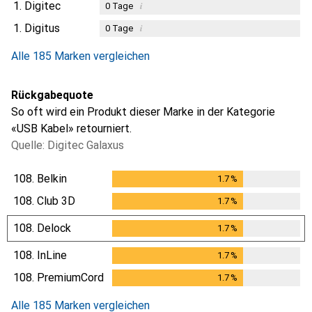
1.
Digitec
i
0
Tage
1.
Digitus
i
0
Tage
Alle 185 Marken vergleichen
Rückgabequote
So oft wird ein Produkt dieser Marke in der Kategorie
«USB Kabel» retourniert.
Quelle: Digitec Galaxus
108.
Belkin
1.7
%
1.7
%
108.
Club 3D
1.7
%
1.7
%
108.
Delock
1.7
%
1.7
%
108.
InLine
1.7
%
1.7
%
108.
PremiumCord
1.7
%
1.7
%
Alle 185 Marken vergleichen