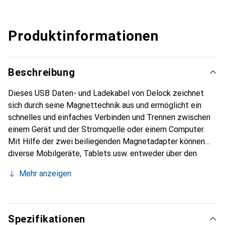
Produktinformationen
Beschreibung
Dieses USB Daten- und Ladekabel von Delock zeichnet
sich durch seine Magnettechnik aus und ermöglicht ein
schnelles und einfaches Verbinden und Trennen zwischen
einem Gerät und der Stromquelle oder einem Computer.
Mit Hilfe der zwei beiliegenden Magnetadapter können
diverse Mobilgeräte, Tablets usw. entweder über den
Micro USB-B oder USB Type-C Anschluss aufgeladen oder
Mehr anzeigen
Daten übertragen werden. Zudem ermöglicht das Kabel ein
schnelles Laden, beispielsweise mit modernen USB
Ladegeräten. Die Adapter sind so konzipiert, dass sie in
der Buchse des Gerätes verbleiben können und den
Spezifikationen