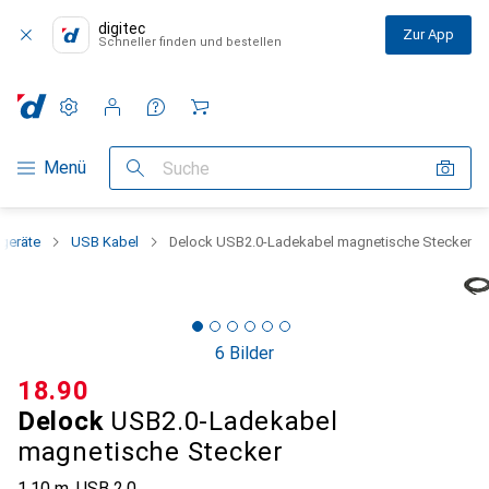
digitec
Zur App
Schneller finden und bestellen
Einstellungen
Kundenkonto
Vergleichslisten
Merklisten
Warenkorb
Navigation nach Kategorien
Menü
Suche
geräte
USB Kabel
Delock USB2.0-Ladekabel magnetische Stecker
6 Bilder
CHF
18.90
Delock
USB2.0-Ladekabel
magnetische Stecker
1.10 m, USB 2.0