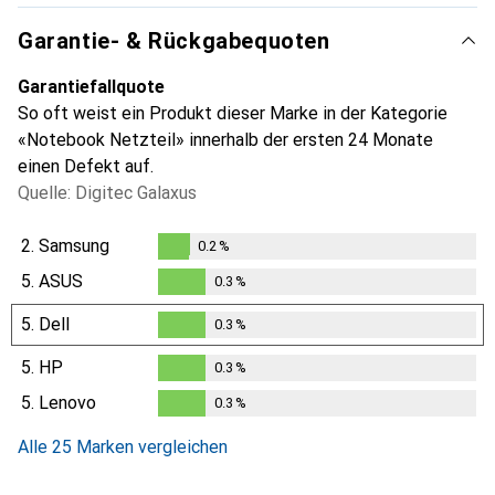
Garantie- & Rückgabequoten
Garantiefallquote
So oft weist ein Produkt dieser Marke in der Kategorie
«Notebook Netzteil» innerhalb der ersten 24 Monate
einen Defekt auf.
Quelle: Digitec Galaxus
2.
Samsung
0.2
%
0.2
%
5.
ASUS
0.3
%
0.3
%
5.
Dell
0.3
%
0.3
%
5.
HP
0.3
%
0.3
%
5.
Lenovo
0.3
%
0.3
%
Alle 25 Marken vergleichen