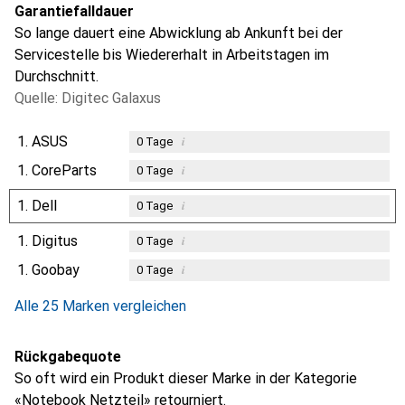
Garantiefalldauer
So lange dauert eine Abwicklung ab Ankunft bei der
Servicestelle bis Wiedererhalt in Arbeitstagen im
Durchschnitt.
Quelle: Digitec Galaxus
1.
ASUS
i
0
Tage
1.
CoreParts
i
0
Tage
1.
Dell
i
0
Tage
1.
Digitus
i
0
Tage
1.
Goobay
i
0
Tage
Alle 25 Marken vergleichen
Rückgabequote
So oft wird ein Produkt dieser Marke in der Kategorie
«Notebook Netzteil» retourniert.