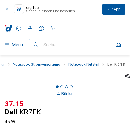
digitec
Zur App
Schneller finden und bestellen
Einstellungen
Kundenkonto
Vergleichslisten
Merklisten
Warenkorb
Navigation nach Kategorien
Menü
Suche
hör
Notebook Stromversorgung
Notebook Netzteil
Dell KR7FK
4 Bilder
CHF
37.15
Dell
KR7FK
45 W