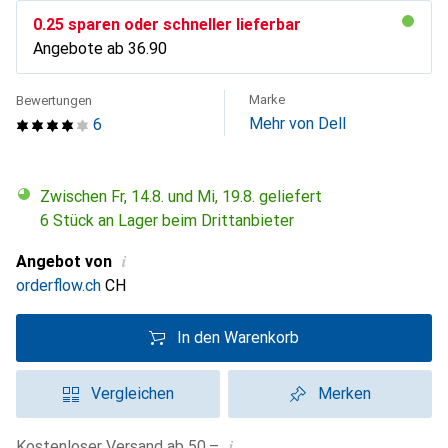
CHF
0.25
sparen oder schneller lieferbar
Angebote ab
CHF
36.90
Marke
Bewertungen
Mehr von Dell
6
Zwischen Fr, 14.8. und Mi, 19.8. geliefert
6 Stück an Lager beim Drittanbieter
i
Angebot von
orderflow.ch
CH
In den Warenkorb
Vergleichen
Merken
i
Kostenloser Versand ab 50.–