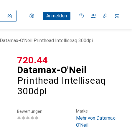
Einstellungen
Kundenkonto
Vergleichslisten
Merklisten
Warenkorb
Anmelden
Datamax-O'Neil Printhead Intelliseaq 300dpi
CHF
720.44
Datamax-O'Neil
Printhead Intelliseaq
300dpi
Marke
Bewertungen
Mehr von Datamax-
O'Neil