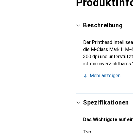
Produktinf
Beschreibung
Der Printhead Intellise
die M-Class Mark II M-
300 dpi und unterstützt
ist ein unverzichtbares
Druckergebnisse angewi
Mehr anzeigen
Druckqualität und Langl
industriellen und komme
eine sichere Lagerung 
4308 sorgt dafür, dass
Spezifikationen
Das Wichtigste auf ein
Typ