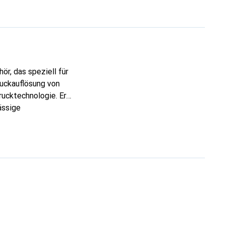
r, das speziell für
ruckauflösung von
rucktechnologie. Er
ässige
eine hohe
ndungen im
Box geliefert, die
x M-Class Mark II M-
t werden kann.