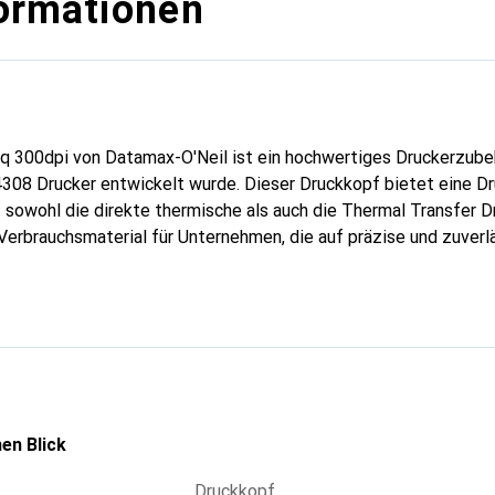
ormationen
aq 300dpi von Datamax-O'Neil ist ein hochwertiges Druckerzubehö
4308 Drucker entwickelt wurde. Dieser Druckkopf bietet eine D
 sowohl die direkte thermische als auch die Thermal Transfer D
 Verbrauchsmaterial für Unternehmen, die auf präzise und zuverl
esen sind. Die Verwendung dieses Druckkopfes gewährleistet 
ebigkeit, was ihn zu einer idealen Wahl für verschiedene Anwe
rziellen Bereich macht. Der Druckkopf wird in einer praktischen 
und Handhabung ermöglicht. Die Kompatibilität mit dem Datama
 dieser Druckkopf nahtlos in bestehende Drucksysteme integrier
en Blick
Druckkopf