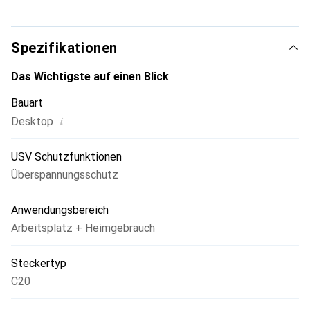
Geräte zu gewährleisten, ohne auf Batteriestrom
zurückgreifen zu müssen. Die multifunktionale LCD-
Anzeige bietet sofortigen Zugriff auf präzise
Spezifikationen
Informationen über kritische Strom- und Batteriezustände,
was den Benutzern hilft, die Maschine einfach zu steuern
Das Wichtigste auf einen Blick
und zu verwalten.
Bauart
i
Desktop
USV Schutzfunktionen
Überspannungsschutz
Anwendungsbereich
Arbeitsplatz + Heimgebrauch
Steckertyp
C20