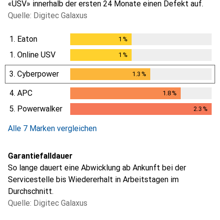
«USV» innerhalb der ersten 24 Monate einen Defekt auf.
Quelle: Digitec Galaxus
1.
Eaton
1
%
1
%
1.
Online USV
1
%
1
%
3.
Cyberpower
1.3
%
1.3
%
4.
APC
1.8
%
1.8
%
5.
Powerwalker
2.3
%
2.3
%
Alle 7 Marken vergleichen
Garantiefalldauer
So lange dauert eine Abwicklung ab Ankunft bei der
Servicestelle bis Wiedererhalt in Arbeitstagen im
Durchschnitt.
Quelle: Digitec Galaxus