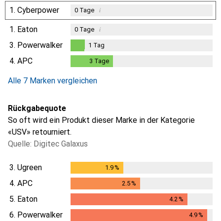
1.
Cyberpower
i
0
Tage
1.
Eaton
i
0
Tage
3.
Powerwalker
1
Tag
1
Tag
4.
APC
3
Tage
3
Tage
Alle 7 Marken vergleichen
Rückgabequote
So oft wird ein Produkt dieser Marke in der Kategorie
«USV» retourniert.
Quelle: Digitec Galaxus
3.
Ugreen
1.9
%
1.9
%
4.
APC
2.5
%
2.5
%
5.
Eaton
4.2
%
4.2
%
6.
Powerwalker
4.9
%