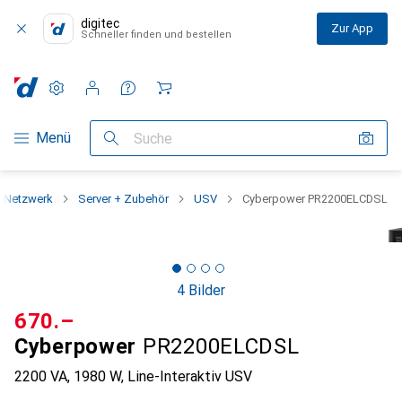
digitec
Zur App
Schneller finden und bestellen
Einstellungen
Kundenkonto
Vergleichslisten
Merklisten
Warenkorb
Navigation nach Kategorien
Menü
Suche
Netzwerk
Server + Zubehör
USV
Cyberpower PR2200ELCDSL
4 Bilder
CHF
670.–
Cyberpower
PR2200ELCDSL
2200 VA, 1980 W, Line-Interaktiv USV