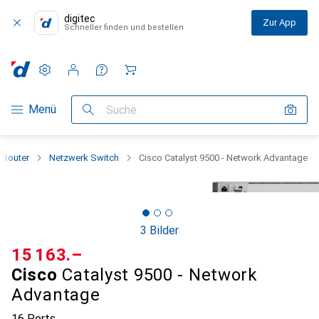
digitec
Zur App
Schneller finden und bestellen
Einstellungen
Kundenkonto
Vergleichslisten
Merklisten
Warenkorb
Navigation nach Kategorien
Menü
Suche
 Router
Netzwerk Switch
Cisco Catalyst 9500 - Network Advantage
3 Bilder
CHF
15 163.–
Cisco
Catalyst 9500 - Network
Advantage
16 Ports