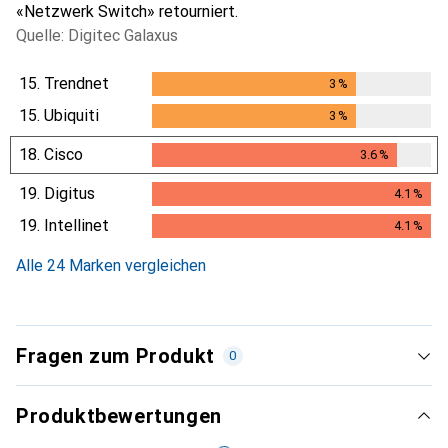
«Netzwerk Switch» retourniert.
Quelle: Digitec Galaxus
15.
Trendnet
3
%
3
%
15.
Ubiquiti
3
%
3
%
18.
Cisco
3.6
%
3.6
%
19.
Digitus
4.1
%
4.1
%
19.
Intellinet
4.1
%
4.1
%
Alle 24 Marken vergleichen
Fragen zum Produkt
0
Produktbewertungen