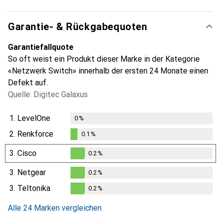
Garantie- & Rückgabequoten
Garantiefallquote
So oft weist ein Produkt dieser Marke in der Kategorie
«Netzwerk Switch» innerhalb der ersten 24 Monate einen
Defekt auf.
Quelle: Digitec Galaxus
1.
LevelOne
0
%
2.
Renkforce
0.1
%
0.1
%
3.
Cisco
0.2
%
0.2
%
3.
Netgear
0.2
%
0.2
%
3.
Teltonika
0.2
%
0.2
%
Alle 24 Marken vergleichen