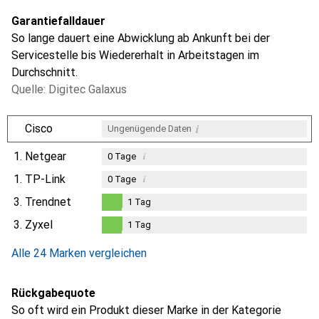
Garantiefalldauer
So lange dauert eine Abwicklung ab Ankunft bei der
Servicestelle bis Wiedererhalt in Arbeitstagen im
Durchschnitt.
Quelle: Digitec Galaxus
i
Cisco
Ungenügende Daten
1.
Netgear
i
0
Tage
1.
TP-Link
i
0
Tage
3.
Trendnet
1
Tag
1
Tag
3.
Zyxel
1
Tag
1
Tag
Alle 24 Marken vergleichen
Rückgabequote
So oft wird ein Produkt dieser Marke in der Kategorie