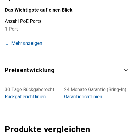
sich ideal für den Einsatz in industriellen Umgebungen, in
denen eine stabile Stromversorgung erforderlich ist. Die
Das Wichtigste auf einen Blick
kompakte Bauweise und die Möglichkeit zur DIN-
Anzahl PoE Ports
Schienenmontage erleichtern die Installation und
1 Port
Integration in bestehende Systeme.
Mehr anzeigen
Preisentwicklung
30 Tage Rückgaberecht
24 Monate Garantie (Bring-In)
Rückgaberichtlinien
Garantierichtlinien
Produkte vergleichen