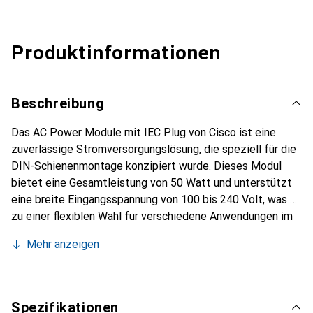
Produktinformationen
Beschreibung
Das AC Power Module mit IEC Plug von Cisco ist eine
zuverlässige Stromversorgungslösung, die speziell für die
DIN-Schienenmontage konzipiert wurde. Dieses Modul
bietet eine Gesamtleistung von 50 Watt und unterstützt
eine breite Eingangsspannung von 100 bis 240 Volt, was es
zu einer flexiblen Wahl für verschiedene Anwendungen im
Netzwerkbereich macht. Mit einer mittleren Betriebsdauer
Mehr anzeigen
zwischen Ausfällen (MTBF) von über 1,6 Millionen Stunden
gewährleistet es eine hohe Zuverlässigkeit und
Langlebigkeit. Das Gerät ist kompatibel mit mehreren
Cisco-Modellen, darunter die IE-3000-Serie, und eignet
Spezifikationen