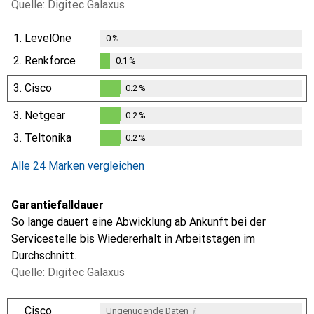
Quelle: Digitec Galaxus
1.
LevelOne
0
%
2.
Renkforce
0.1
%
0.1
%
3.
Cisco
0.2
%
0.2
%
3.
Netgear
0.2
%
0.2
%
3.
Teltonika
0.2
%
0.2
%
Alle 24 Marken vergleichen
Garantiefalldauer
So lange dauert eine Abwicklung ab Ankunft bei der
Servicestelle bis Wiedererhalt in Arbeitstagen im
Durchschnitt.
Quelle: Digitec Galaxus
i
Cisco
Ungenügende Daten