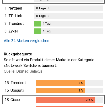
1.
Netgear
i
0
Tage
1.
TP-Link
i
0
Tage
3.
Trendnet
1
Tag
1
Tag
3.
Zyxel
1
Tag
1
Tag
Alle 24 Marken vergleichen
Rückgabequote
So oft wird ein Produkt dieser Marke in der Kategorie
«Netzwerk Switch» retourniert.
Quelle: Digitec Galaxus
15.
Trendnet
3
%
3
%
15.
Ubiquiti
3
%
3
%
18.
Cisco
3.6
%
3.6
%