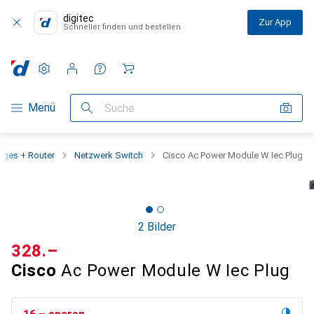
digitec
Zur App
Schneller finden und bestellen
Einstellungen
Kundenkonto
Vergleichslisten
Merklisten
Warenkorb
Navigation nach Kategorien
Menü
Suche
dges + Router
Netzwerk Switch
Cisco Ac Power Module W Iec Plug
2 Bilder
CHF
328.–
Cisco
Ac Power Module W Iec Plug