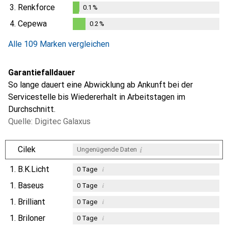
3.
Renkforce
0.1
%
0.1
%
4.
Cepewa
0.2
%
0.2
%
Alle 109 Marken vergleichen
Garantiefalldauer
So lange dauert eine Abwicklung ab Ankunft bei der
Servicestelle bis Wiedererhalt in Arbeitstagen im
Durchschnitt.
Quelle: Digitec Galaxus
i
Cilek
Ungenügende Daten
1.
B.K.Licht
i
0
Tage
1.
Baseus
i
0
Tage
1.
Brilliant
i
0
Tage
1.
Briloner
i
0
Tage