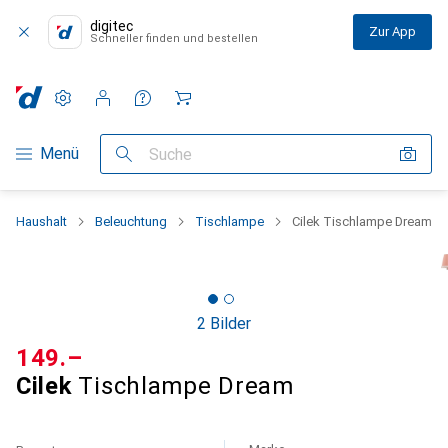
digitec
Zur App
Schneller finden und bestellen
Einstellungen
Kundenkonto
Vergleichslisten
Merklisten
Warenkorb
Navigation nach Kategorien
Menü
Suche
Haushalt
Beleuchtung
Tischlampe
Cilek Tischlampe Dream
2 Bilder
CHF
149.–
Cilek
Tischlampe Dream