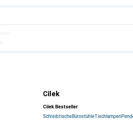
Cilek
Cilek Bestseller
Schreibtische
Bürostühle
Tischlampen
Pende