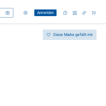
Einstellungen
Kundenkonto
Vergleichslisten
Merklisten
Warenkorb
Anmelden
Diese Marke gefällt mir