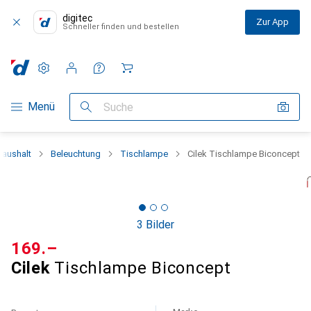
digitec
Zur App
Schneller finden und bestellen
Einstellungen
Kundenkonto
Vergleichslisten
Merklisten
Warenkorb
Navigation nach Kategorien
Menü
Suche
Haushalt
Beleuchtung
Tischlampe
Cilek Tischlampe Biconcept
3 Bilder
CHF
169.–
Cilek
Tischlampe Biconcept