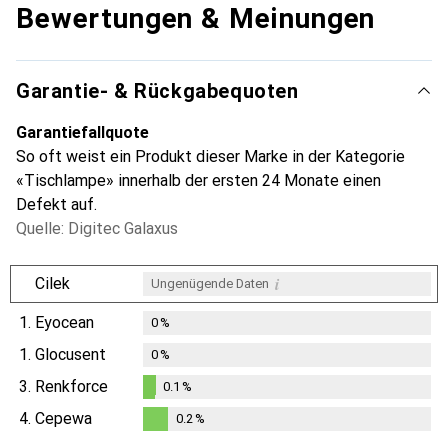
Bewertungen & Meinungen
Garantie- & Rückgabequoten
Garantiefallquote
So oft weist ein Produkt dieser Marke in der Kategorie
«Tischlampe» innerhalb der ersten 24 Monate einen
Defekt auf.
Quelle: Digitec Galaxus
i
Cilek
Ungenügende Daten
1.
Eyocean
0
%
1.
Glocusent
0
%
3.
Renkforce
0.1
%
0.1
%
4.
Cepewa
0.2
%
0.2
%