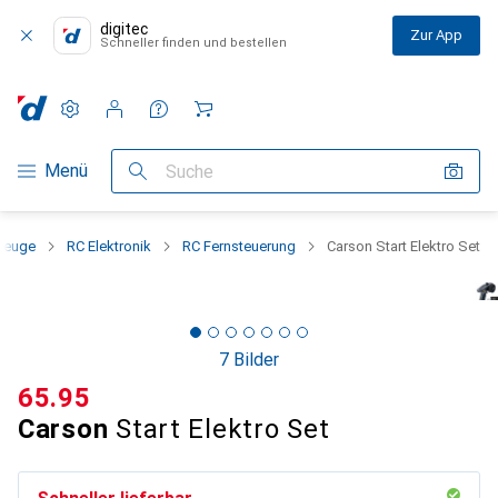
digitec
Zur App
Schneller finden und bestellen
Einstellungen
Kundenkonto
Vergleichslisten
Merklisten
Warenkorb
Navigation nach Kategorien
Menü
Suche
rzeuge
RC Elektronik
RC Fernsteuerung
Carson Start Elektro Set
7 Bilder
CHF
65.95
Carson
Start Elektro Set