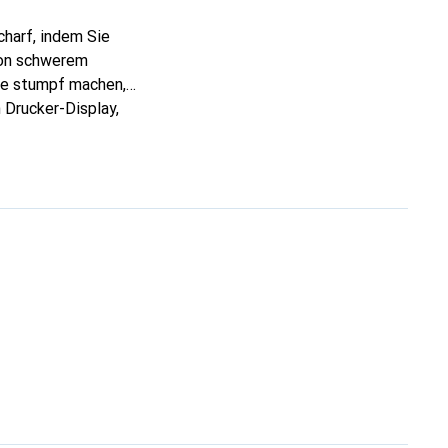
charf, indem Sie
 von schwerem
ine stumpf machen,
 Drucker-Display,
 Klinge. Dieses