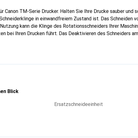
ür Canon TM-Serie Drucker. Halten Sie Ihre Drucke sauber und s
e Schneiderklinge in einwandfreiem Zustand ist. Das Schneiden
r Nutzung kann die Klinge des Rotationsschneiders Ihrer Masch
n bei Ihren Drucken führt. Das Deaktivieren des Schneiders am
rem Material wie Vinyl drucken, verlängert die Lebensdauer der
 kann vom Endbenutzer leicht ausgetauscht werden.
en Blick
Ersatzschneideeinheit