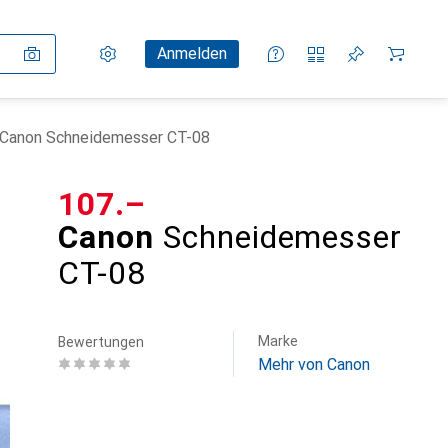
Einstellungen
Kundenkonto
Vergleichslisten
Merklisten
Warenkorb
Anmelden
Canon Schneidemesser CT-08
CHF
107.–
Canon
Schneidemesser
CT-08
Marke
Bewertungen
Mehr von Canon