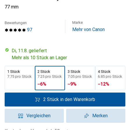
77 mm
Marke
Bewertungen
Mehr von Canon
97
Di, 11.8. geliefert
Mehr als 10 Stück an Lager
1 Stück
2 Stück
3 Stück
4 Stück
CHF
7.75
pro Stück
CHF
7.25
pro Stück
CHF
7.05
pro Stück
CHF
6.85
pro Stück
−
6
%
−
9
%
−
12
%
2 Stück in den Warenkorb
Vergleichen
Merken