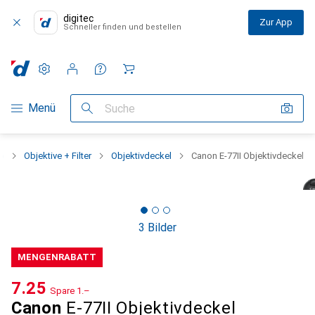
digitec
Zur App
Schneller finden und bestellen
Einstellungen
Kundenkonto
Vergleichslisten
Merklisten
Warenkorb
Navigation nach Kategorien
Menü
Suche
o
Objektive + Filter
Objektivdeckel
Canon E-77II Objektivdeckel
3 Bilder
MENGENRABATT
CHF
7.25
Spare
CHF
1.–
Canon
E-77II Objektivdeckel