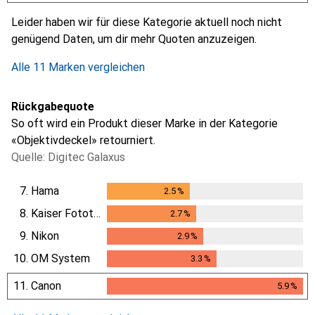
i
i
i
i
Ungenügende Daten
Ungenügende Daten
Ungenügende Daten
Ungenügende Daten
Leider haben wir für diese Kategorie aktuell noch nicht
genügend Daten, um dir mehr Quoten anzuzeigen.
Alle 11 Marken vergleichen
Rückgabequote
So oft wird ein Produkt dieser Marke in der Kategorie
«Objektivdeckel» retourniert.
Quelle: Digitec Galaxus
7.
Hama
2.5
%
2.5
%
8.
Kaiser Fototechnik
2.7
%
2.7
%
9.
Nikon
2.9
%
2.9
%
10.
OM System
3.3
%
3.3
%
11.
Canon
5.9
%
5.9
%