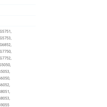
MG5751
,
MG5753
,
MG6852
,
MG7750
,
MG7752
,
S5050
,
S5053
,
S6050
,
S6052
,
S8051
,
S8053
,
S9055