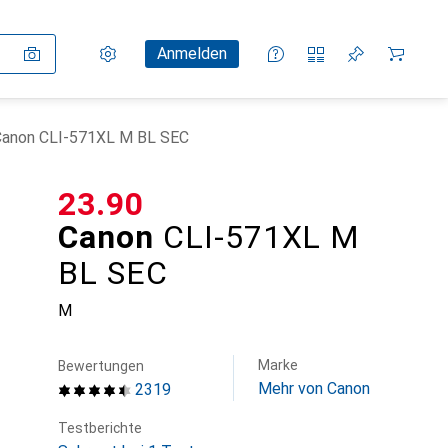
Einstellungen
Kundenkonto
Vergleichslisten
Merklisten
Warenkorb
Anmelden
Canon CLI-571XL M BL SEC
CHF
23.90
Canon
CLI-571XL M
BL SEC
M
Marke
Bewertungen
Mehr von Canon
2319
Testberichte