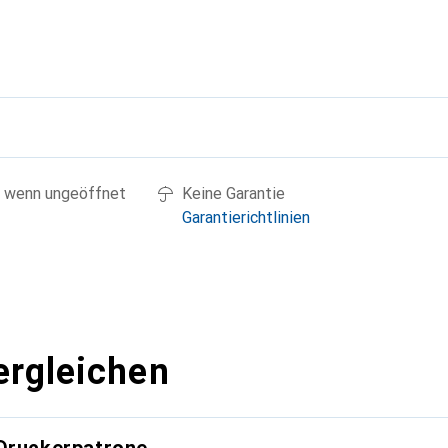
g
 wenn ungeöffnet
Keine Garantie
Garantierichtlinien
ergleichen
 Druckerpatrone