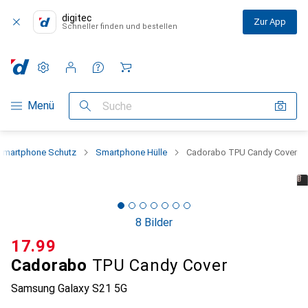
digitec
Zur App
Schneller finden und bestellen
Einstellungen
Kundenkonto
Vergleichslisten
Merklisten
Warenkorb
Navigation nach Kategorien
Menü
Suche
Smartphone Schutz
Smartphone Hülle
Cadorabo TPU Candy Cover
8 Bilder
CHF
17.99
Cadorabo
TPU Candy Cover
Samsung Galaxy S21 5G