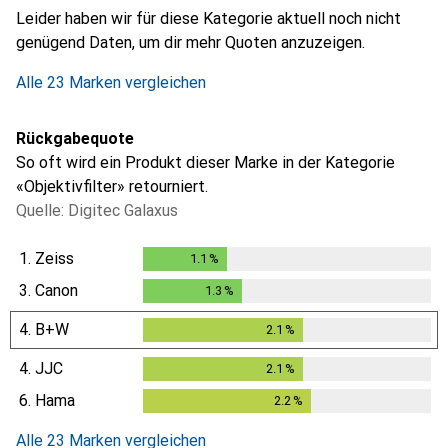
Leider haben wir für diese Kategorie aktuell noch nicht
genügend Daten, um dir mehr Quoten anzuzeigen.
Alle 23 Marken vergleichen
Rückgabequote
So oft wird ein Produkt dieser Marke in der Kategorie
«Objektivfilter» retourniert.
Quelle: Digitec Galaxus
1.
Zeiss
1.1
%
1.1
%
3.
Canon
1.3
%
1.3
%
4.
B+W
2.1
%
2.1
%
4.
JJC
2.1
%
2.1
%
6.
Hama
2.2
%
2.2
%
Alle 23 Marken vergleichen