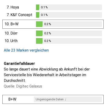
7.
Hoya
0.1
%
0.1
%
7.
K&F Concept
0.1
%
0.1
%
10.
B+W
0.2
%
0.2
%
10.
Dörr
0.2
%
0.2
%
10.
Urth
0.2
%
0.2
%
Alle 23 Marken vergleichen
Garantiefalldauer
So lange dauert eine Abwicklung ab Ankunft bei der
Servicestelle bis Wiedererhalt in Arbeitstagen im
Durchschnitt.
Quelle: Digitec Galaxus
i
B+W
Ungenügende Daten
i
i
i
i
Ungenügende Daten
Ungenügende Daten
Ungenügende Daten
Ungenügende Daten