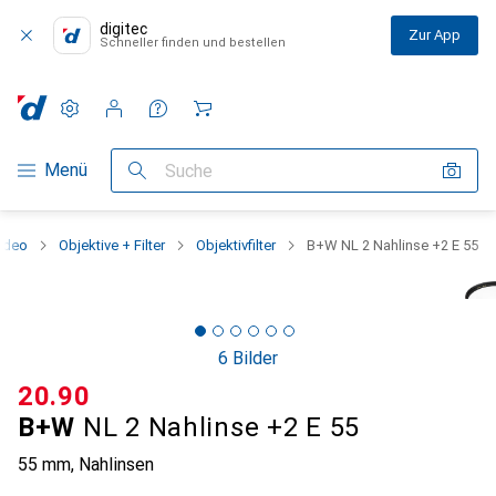
digitec
Zur App
Schneller finden und bestellen
Einstellungen
Kundenkonto
Vergleichslisten
Merklisten
Warenkorb
Navigation nach Kategorien
Menü
Suche
ideo
Objektive + Filter
Objektivfilter
B+W NL 2 Nahlinse +2 E 55
6 Bilder
CHF
20.90
B+W
NL 2 Nahlinse +2 E 55
55 mm, Nahlinsen