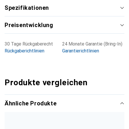
Maximaler Betriebsdruck: 10 bar
Spezifikationen
Betriebstemperaturbereich: -10 bis +80 °C
Minimale Betriebstemperatur: -10 °C
Preisentwicklung
Maximale Betriebstemperatur: +80 °C
Servounterstützung: Ja
30 Tage Rückgaberecht
24 Monate Garantie (Bring-In)
Rückgaberichtlinien
Garantierichtlinien
Produkte vergleichen
Ähnliche Produkte