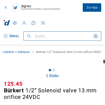
digitec
Zur App
Schneller finden und bestellen
Einstellungen
Kundenkonto
Vergleichslisten
Merklisten
Warenkorb
Navigation nach Kategorien
Menü
Suche
onikzubehör + Gehäuse
Bürkert 1/2" Solenoid valve 13 mm orifice 24VDC
2 Bilder
CHF
125.45
Bürkert
1/2" Solenoid valve 13 mm
orifice 24VDC