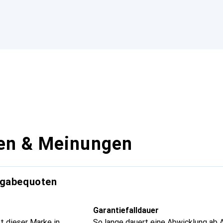
en & Meinungen
kgabequoten
Garantiefalldauer
t dieser Marke in
So lange dauert eine Abwicklung ab 