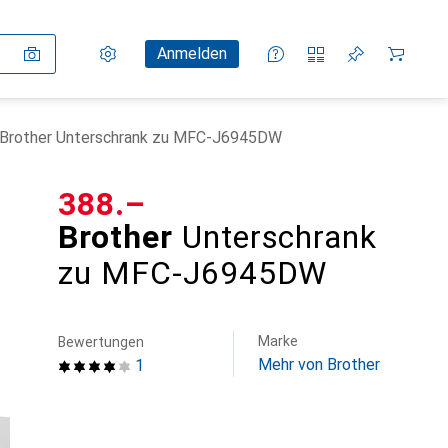
Einstellungen
Kundenkonto
Vergleichslisten
Merklisten
Warenkorb
Anmelden
Brother Unterschrank zu MFC-J6945DW
CHF
388.–
Brother
Unterschrank
zu MFC-J6945DW
Marke
Bewertungen
Mehr von Brother
1