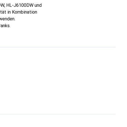
W, HL-J6100DW und
tät in Kombination
rwenden.
anks.