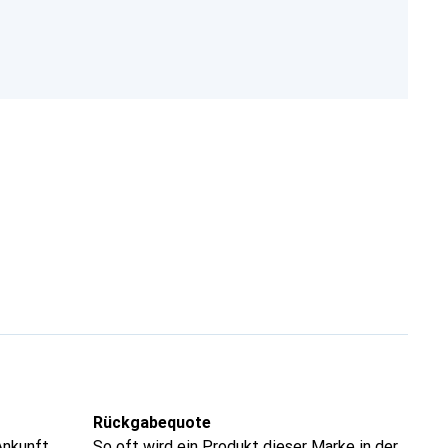
Rückgabequote
Ankunft
So oft wird ein Produkt dieser Marke in der