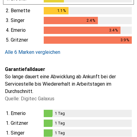
2.
Bernette
1.1
%
1.1
%
3.
Singer
2.4
%
2.4
%
4.
Emerio
3.4
%
3.4
%
5.
Gritzner
3.9
%
3.9
%
Alle 6 Marken vergleichen
Garantiefalldauer
So lange dauert eine Abwicklung ab Ankunft bei der
Servicestelle bis Wiedererhalt in Arbeitstagen im
Durchschnitt.
Quelle: Digitec Galaxus
1.
Emerio
1
Tag
1
Tag
1.
Gritzner
1
Tag
1
Tag
1.
Singer
1
Tag