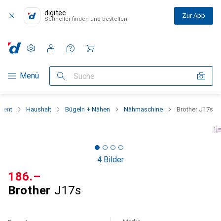
digitec
Zur App
Schneller finden und bestellen
Einstellungen
Kundenkonto
Vergleichslisten
Merklisten
Warenkorb
Navigation nach Kategorien
Menü
Suche
ment
Haushalt
Bügeln + Nähen
Nähmaschine
Brother J17s
4 Bilder
CHF
186.–
Brother
J17s