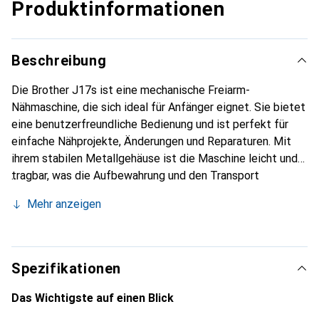
Produktinformationen
Beschreibung
Die Brother J17s ist eine mechanische Freiarm-
Nähmaschine, die sich ideal für Anfänger eignet. Sie bietet
eine benutzerfreundliche Bedienung und ist perfekt für
einfache Nähprojekte, Änderungen und Reparaturen. Mit
ihrem stabilen Metallgehäuse ist die Maschine leicht und
tragbar, was die Aufbewahrung und den Transport
erleichtert. Die J17s ermöglicht ein ruhiges und leises
Mehr anzeigen
Nähen, sodass Sie sich auf Ihre kreativen Projekte
konzentrieren können. Ausgestattet mit 17 Nutz- und
Dekorstichprogrammen, einem einfachen Spulensystem
und einer praktischen LED-Beleuchtung, ist diese
Spezifikationen
Nähmaschine eine ausgezeichnete Wahl für alle, die ihre
Nähfähigkeiten entwickeln möchten. Die Maschine bietet
Das Wichtigste auf einen Blick
zudem die Möglichkeit, mit verschiedenen Nähfüssen zu