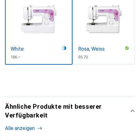
White
Rosa, Weiss
CHF
186.–
CHF
95.70
Ähnliche Produkte mit besserer
Verfügbarkeit
Alle anzeigen