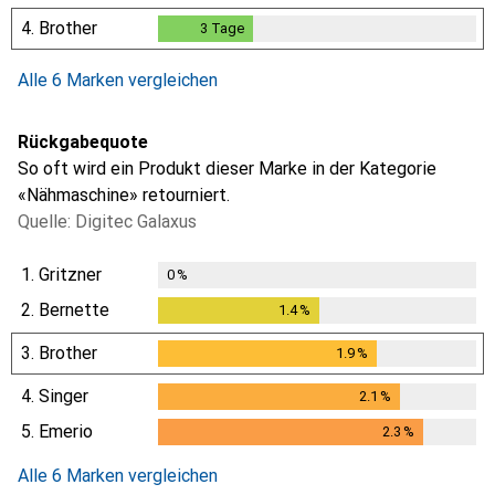
1
Tag
4.
Brother
3
Tage
3
Tage
Alle 6 Marken vergleichen
Rückgabequote
So oft wird ein Produkt dieser Marke in der Kategorie
«Nähmaschine» retourniert.
Quelle: Digitec Galaxus
1.
Gritzner
0
%
2.
Bernette
1.4
%
1.4
%
3.
Brother
1.9
%
1.9
%
4.
Singer
2.1
%
2.1
%
5.
Emerio
2.3
%
2.3
%
Alle 6 Marken vergleichen