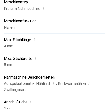
Maschinentyp
arbeiten, um die Vielseitigkeit zu erhöhen.
i
Freiarm Nähmaschine
Maschinenfunktion
Nähen
i
Max. Stichlänge
4 mm
i
Max. Stichbreite
5 mm
Nähmaschine Besonderheiten
i
i
Aufspulautomatik
,
,
,
Nählicht
Rückwärtsnähen
Zwillingsnadel
i
Anzahl Stiche
17x