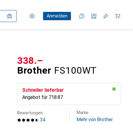
Einstellungen
Kundenkonto
Vergleichslisten
Merklisten
Warenkorb
Anmelden
CHF
338.–
Brother
FS100WT
Schneller lieferbar
Angebot für
CHF
718.87
Marke
Bewertungen
Mehr von Brother
34