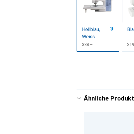
Hellblau,
Bla
Weiss
CHF
338.–
CH
319
Mehr anzeigen
Ähnliche Produkt