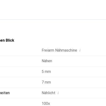
iken zu realisieren. Die maximale Stichlänge von 5 Millimetern
metern bieten zusätzliche Flexibilität bei der Gestaltung von Nä
chen Funktionen wie einem Nählicht und einem Fusspedal ausge
en. Zudem wird die Maschine mit einer Vielzahl von Zubehörtei
Nähfüsse und ein Verlängerungstisch, um die Nutzung zu optimie
en Blick
i
Freiarm Nähmaschine
Nähen
5 mm
7 mm
i
heiten
Nählicht
100x