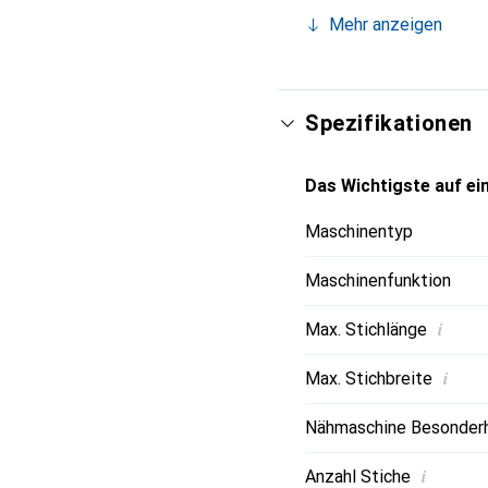
unterschiedlichen Techn
Mehr anzeigen
Stichbreite von 7 Milli
FS100WT ist mit nützli
Nähen komfortabler mach
darunter verschiedene 
Spezifikationen
Das Wichtigste auf ein
Maschinentyp
Maschinenfunktion
i
Max. Stichlänge
i
Max. Stichbreite
Nähmaschine Besonder
i
Anzahl Stiche