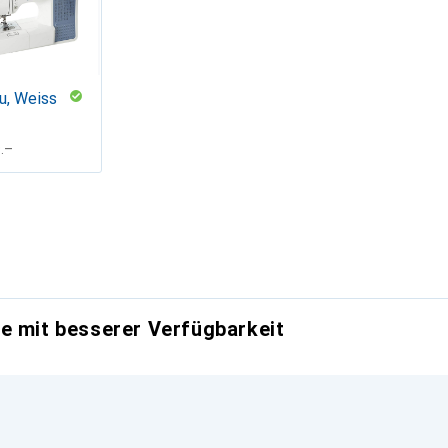
u, Weiss
F
.–
e mit besserer Verfügbarkeit