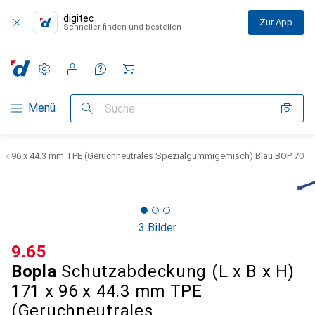
digitec
Zur App
Schneller finden und bestellen
Einstellungen
Kundenkonto
Vergleichslisten
Merklisten
Warenkorb
Navigation nach Kategorien
Menü
Suche
1 x 96 x 44.3 mm TPE (Geruchneutrales Spezialgummigemisch) Blau BOP 70
3 Bilder
CHF
9.65
Bopla
Schutzabdeckung (L x B x H)
171 x 96 x 44.3 mm TPE
(Geruchneutrales