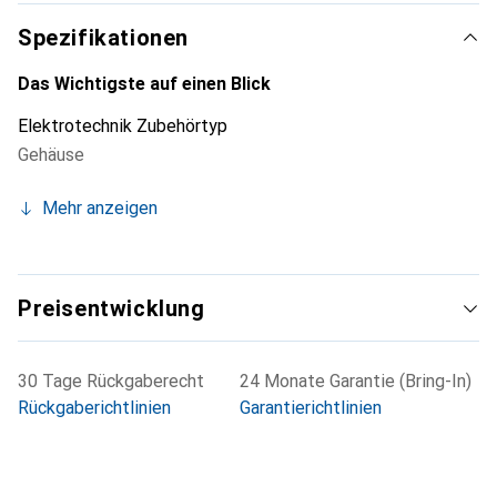
Schutzabdeckung ist eine praktische Wahl für alle, die ihre
Spezifikationen
elektronischen Geräte vor äusseren Einflüssen schützen
möchten.
Das Wichtigste auf einen Blick
Elektrotechnik Zubehörtyp
Gehäuse
Mehr anzeigen
Preisentwicklung
30 Tage Rückgaberecht
24 Monate Garantie (Bring-In)
Rückgaberichtlinien
Garantierichtlinien