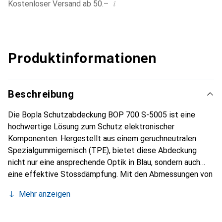
i
Kostenloser Versand ab 50.–
Produktinformationen
Beschreibung
Die Bopla Schutzabdeckung BOP 700 S-5005 ist eine
hochwertige Lösung zum Schutz elektronischer
Komponenten. Hergestellt aus einem geruchneutralen
Spezialgummigemisch (TPE), bietet diese Abdeckung
nicht nur eine ansprechende Optik in Blau, sondern auch
eine effektive Stossdämpfung. Mit den Abmessungen von
171 x 96 x 44,3 mm ist sie ideal für die Verwendung in der
Mehr anzeigen
Elektrotechnik und passt perfekt zur Serie BOP 700. Die
Abdeckung ist RoHS-konform, was bedeutet, dass sie
umweltfreundlich und sicher in der Anwendung ist. Diese