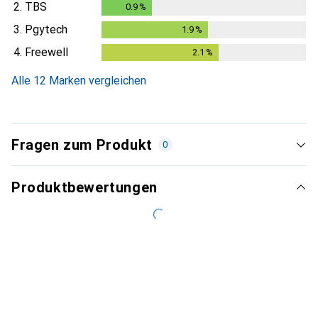
2.
TBS
0.9
%
0.9
%
3.
Pgytech
1.9
%
1.9
%
4.
Freewell
2.1
%
2.1
%
Alle 12 Marken vergleichen
Fragen zum Produkt
0
Produktbewertungen