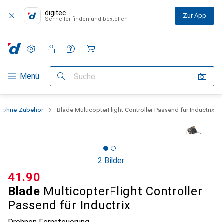
digitec
Zur App
Schneller finden und bestellen
Einstellungen
Kundenkonto
Vergleichslisten
Merklisten
Warenkorb
Navigation nach Kategorien
Menü
Suche
rohne Zubehör
Blade MulticopterFlight Controller Passend für Inductrix
2 Bilder
CHF
41.90
Blade
MulticopterFlight Controller
Passend für Inductrix
Drohnen Fernsteuerung