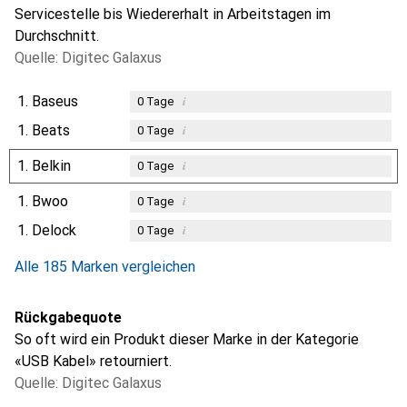
Servicestelle bis Wiedererhalt in Arbeitstagen im
Durchschnitt.
Quelle: Digitec Galaxus
1.
Baseus
i
0
Tage
1.
Beats
i
0
Tage
1.
Belkin
i
0
Tage
1.
Bwoo
i
0
Tage
1.
Delock
i
0
Tage
Alle 185 Marken vergleichen
Rückgabequote
So oft wird ein Produkt dieser Marke in der Kategorie
«USB Kabel» retourniert.
Quelle: Digitec Galaxus