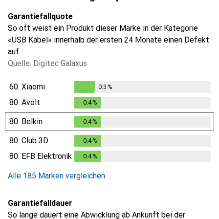
Garantiefallquote
So oft weist ein Produkt dieser Marke in der Kategorie
«USB Kabel» innerhalb der ersten 24 Monate einen Defekt
auf.
Quelle: Digitec Galaxus
60.
Xiaomi
0.3
%
0.3
%
80.
Avolt
0.4
%
0.4
%
80.
Belkin
0.4
%
0.4
%
80.
Club 3D
0.4
%
0.4
%
80.
EFB Elektronik
0.4
%
0.4
%
Alle 185 Marken vergleichen
Garantiefalldauer
So lange dauert eine Abwicklung ab Ankunft bei der