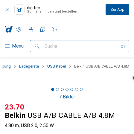
digitec
Zur App
Schneller finden und bestellen
Einstellungen
Kundenkonto
Vergleichslisten
Merklisten
Warenkorb
Navigation nach Kategorien
Menü
Suche
orgung
Ladegeräte
USB Kabel
Belkin USB A/B CABLE A/B 4.8M
7 Bilder
CHF
23.70
Belkin
USB A/B CABLE A/B 4.8M
4.80 m, USB 2.0, 2.50 W