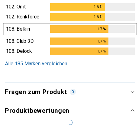
102.
Onit
1.6
%
1.6
%
102.
Renkforce
1.6
%
1.6
%
108.
Belkin
1.7
%
1.7
%
108.
Club 3D
1.7
%
1.7
%
108.
Delock
1.7
%
1.7
%
Alle 185 Marken vergleichen
Fragen zum Produkt
0
Produktbewertungen