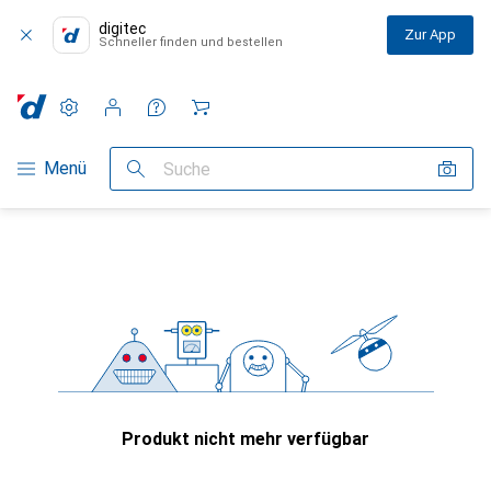
digitec
Zur App
Schneller finden und bestellen
Einstellungen
Kundenkonto
Vergleichslisten
Merklisten
Warenkorb
Navigation nach Kategorien
Menü
Suche
Produkt nicht mehr verfügbar