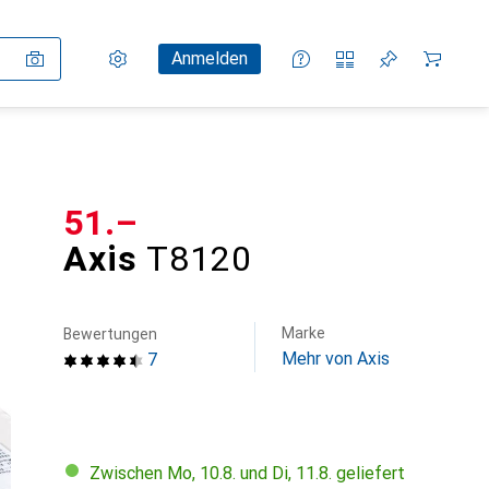
Einstellungen
Kundenkonto
Vergleichslisten
Merklisten
Warenkorb
Anmelden
CHF
51.–
Axis
T8120
Marke
Bewertungen
Mehr von Axis
7
Zwischen Mo, 10.8. und Di, 11.8. geliefert