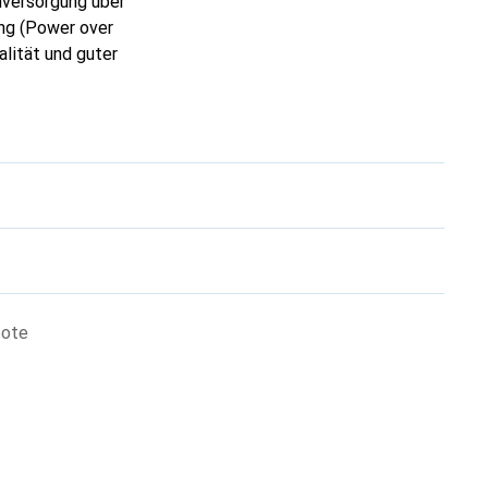
mversorgung über
ng (Power over
lität und guter
bote