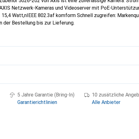
behör 5026-202 von Axis ist eine zuverlässige Kamera. Stro
 AXIS Netzwerk-Kameras und Videoserver mit PoE-Unterstützu
. 15,4 Watt,nIEEE 802.3af komform Schnell zugreifen: Markenqua
n der Bestellung bis zur Lieferung.
g
5 Jahre Garantie (Bring-In)
10 zusätzliche Ange
Garantierichtlinien
Alle Anbieter