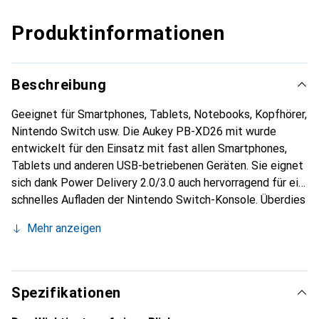
Produktinformationen
Beschreibung
Geeignet für Smartphones, Tablets, Notebooks, Kopfhörer,
Nintendo Switch usw. Die Aukey PB-XD26 mit wurde
entwickelt für den Einsatz mit fast allen Smartphones,
Tablets und anderen USB-betriebenen Geräten. Sie eignet
sich dank Power Delivery 2.0/3.0 auch hervorragend für ein
schnelles Aufladen der Nintendo Switch-Konsole. Überdies
kannst du via USB-C dein Notebook aufladen, z.B. ein
Mehr anzeigen
MacBook Pro mit 45W. Die Powerbank lädt beispielweise
das Apple iPhone 11, 11 Pro, XS Max, XS, X, X, XR, 8, 8 Plus
von 0 bis 50% in ca. 30 Minuten auf, oder ein iPad Pro mit
Fast Charge (dazu muss ein Apple Original USB C to
Spezifikationen
Lighting Cable verwendet werden). Fast Charge gilt auch