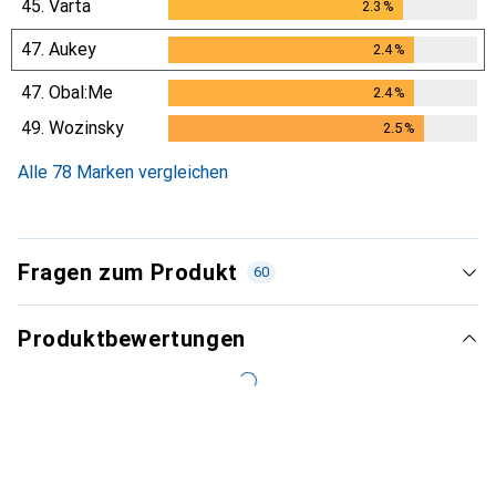
45.
Varta
2.3
%
2.3
%
47.
Aukey
2.4
%
2.4
%
47.
Obal:Me
2.4
%
2.4
%
49.
Wozinsky
2.5
%
2.5
%
Alle 78 Marken vergleichen
Fragen zum Produkt
60
Produktbewertungen