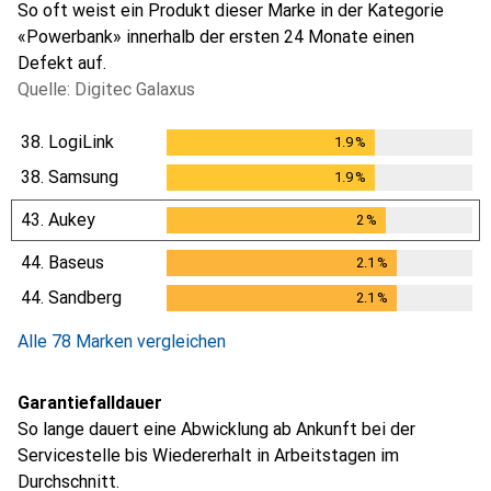
So oft weist ein Produkt dieser Marke in der Kategorie
«Powerbank» innerhalb der ersten 24 Monate einen
Defekt auf.
Quelle: Digitec Galaxus
38.
LogiLink
1.9
%
1.9
%
38.
Samsung
1.9
%
1.9
%
43.
Aukey
2
%
2
%
44.
Baseus
2.1
%
2.1
%
44.
Sandberg
2.1
%
2.1
%
Alle 78 Marken vergleichen
Garantiefalldauer
So lange dauert eine Abwicklung ab Ankunft bei der
Servicestelle bis Wiedererhalt in Arbeitstagen im
Durchschnitt.