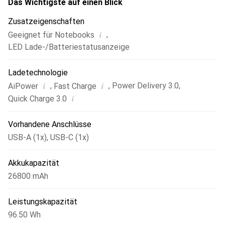
für Huawei: Lade deine Huawei FCP-Geräte mit Quick
Das Wichtigste auf einen Blick
Charge 3.0/FCP Port (Oranger Port) auf.
Zusatzeigenschaften
i
,
Geeignet für Notebooks
LED Lade-/Batteriestatusanzeige
Ladetechnologie
i
i
,
,
Power Delivery 3.0
,
AiPower
Fast Charge
i
Quick Charge 3.0
Vorhandene Anschlüsse
USB-A (1x)
,
USB-C (1x)
Akkukapazität
26800 mAh
Leistungskapazität
96.50 Wh