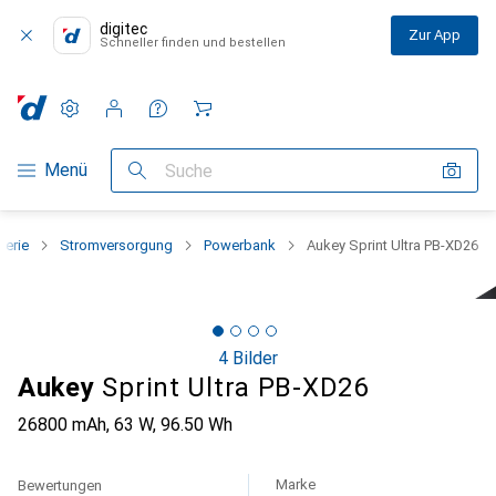
digitec
Zur App
Schneller finden und bestellen
Einstellungen
Kundenkonto
Vergleichslisten
Merklisten
Warenkorb
Navigation nach Kategorien
Menü
Suche
herie
Stromversorgung
Powerbank
Aukey Sprint Ultra PB-XD26
4 Bilder
Aukey
Sprint Ultra PB-XD26
26800 mAh, 63 W, 96.50 Wh
Marke
Bewertungen