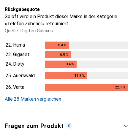
Rückgabequote
So oft wird ein Produkt dieser Marke in der Kategorie
«Telefon Zubehör» retourniert.
Quelle: Digitec Galaxus
22.
Hama
6.4
%
6.4
%
23.
Gigaset
6.9
%
6.9
%
24.
Disty
8.4
%
8.4
%
25.
Auerswald
11.3
%
11.3
%
26.
Varta
22.1
%
22.1
%
Alle 28 Marken vergleichen
Fragen zum Produkt
0