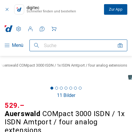
digitec
Zur App
Schneller finden und bestellen
Einstellungen
Kundenkonto
Vergleichslisten
Merklisten
Warenkorb
Navigation nach Kategorien
Menü
Suche
Auerswald COMpact 3000 ISDN / 1x ISDN Amtport / four analog extensions
11 Bilder
CHF
529.–
Auerswald
COMpact 3000 ISDN / 1x
ISDN Amtport / four analog
extensions