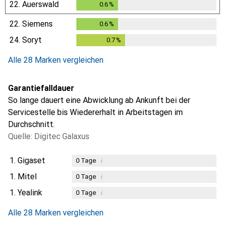
22.
Auerswald
0.6
%
0.6
%
22.
Siemens
0.6
%
0.6
%
24.
Soryt
0.7
%
0.7
%
Alle 28 Marken vergleichen
Garantiefalldauer
So lange dauert eine Abwicklung ab Ankunft bei der
Servicestelle bis Wiedererhalt in Arbeitstagen im
Durchschnitt.
Quelle: Digitec Galaxus
1.
Gigaset
i
0
Tage
1.
Mitel
i
0
Tage
1.
Yealink
i
0
Tage
i
i
Ungenügende Daten
Ungenügende Daten
Alle 28 Marken vergleichen