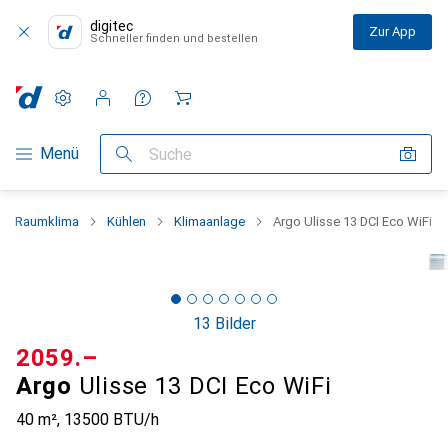
digitec
Zur App
Schneller finden und bestellen
Einstellungen
Kundenkonto
Vergleichslisten
Merklisten
Warenkorb
Navigation nach Kategorien
Menü
Suche
Raumklima
Kühlen
Klimaanlage
Argo Ulisse 13 DCI Eco WiFi
13 Bilder
CHF
2059.–
Argo
Ulisse 13 DCI Eco WiFi
40 m², 13500 BTU/h