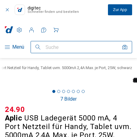
digitec
Zur App
Schneller finden und bestellen
Einstellungen
Kundenkonto
Vergleichslisten
Merklisten
Warenkorb
Navigation nach Kategorien
Menü
Suche
ort Netzteil für Handy, Tablet uvm. 5000mA 2,4A Max. je Port, 25W, schwarz
7 Bilder
CHF
24.90
Aplic
USB Ladegerät 5000 mA, 4
Port Netzteil für Handy, Tablet uvm.
5000mA 2,4A Max. je Port, 25W,