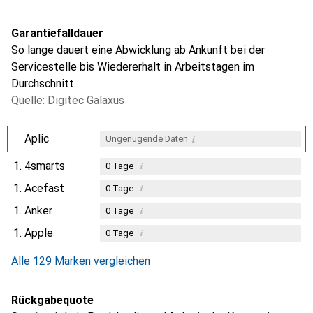
Garantiefalldauer
So lange dauert eine Abwicklung ab Ankunft bei der
Servicestelle bis Wiedererhalt in Arbeitstagen im
Durchschnitt.
Quelle: Digitec Galaxus
i
Aplic
Ungenügende Daten
1.
4smarts
i
0
Tage
1.
Acefast
i
0
Tage
1.
Anker
i
0
Tage
1.
Apple
i
0
Tage
Alle 129 Marken vergleichen
Rückgabequote