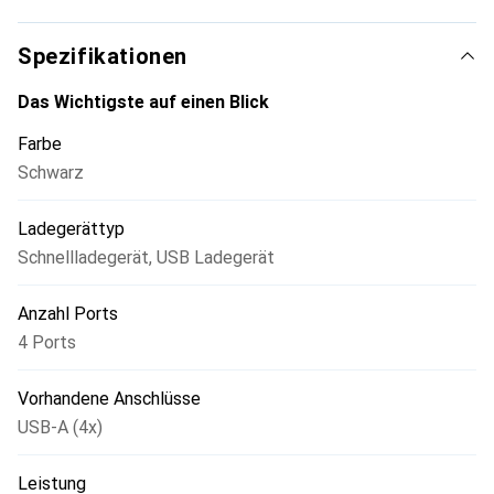
Anschlusskabel, wie z.B. ein micro-USB Kabel, erforderlich.
Stecke anschliessend das Ladegerät in eine
Spezifikationen
vorschriftsmässig installierte Steckdose.
Das Wichtigste auf einen Blick
Farbe
Schwarz
Ladegerättyp
Schnellladegerät
,
USB Ladegerät
Anzahl Ports
4 Ports
Vorhandene Anschlüsse
USB-A (4x)
Leistung