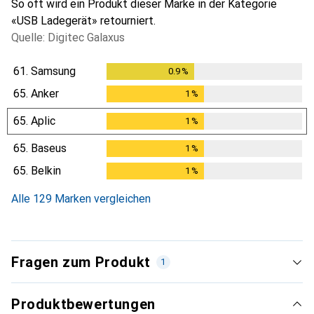
So oft wird ein Produkt dieser Marke in der Kategorie
«USB Ladegerät» retourniert.
Quelle: Digitec Galaxus
61.
Samsung
0.9
%
0.9
%
65.
Anker
1
%
1
%
65.
Aplic
1
%
1
%
65.
Baseus
1
%
1
%
65.
Belkin
1
%
1
%
Alle 129 Marken vergleichen
Fragen zum Produkt
1
Produktbewertungen