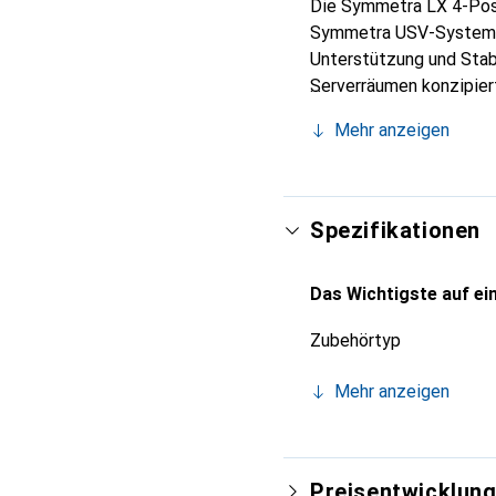
Die Symmetra LX 4-Post
Symmetra USV-Systemen
Unterstützung und Stabi
Serverräumen konzipiert
Das Zubehör umfasst ei
Mehr anzeigen
effiziente Installation
Langlebigkeit und Wider
sich nahtlos in jede Ra
ordentliche Installati
Spezifikationen
Das Wichtigste auf ein
Zubehörtyp
Mehr anzeigen
Preisentwicklun