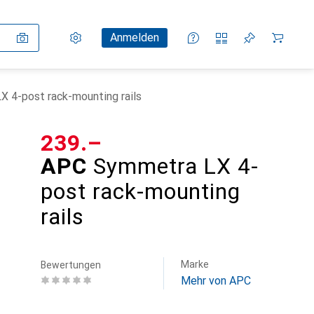
Einstellungen
Kundenkonto
Vergleichslisten
Merklisten
Warenkorb
Anmelden
 4-post rack-mounting rails
CHF
239.–
APC
Symmetra LX 4-
post rack-mounting
rails
Marke
Bewertungen
Mehr von APC