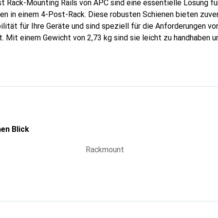
 Rack-Mounting Rails von APC sind eine essentielle Lösung fü
 in einem 4-Post-Rack. Diese robusten Schienen bieten zuver
lität für Ihre Geräte und sind speziell für die Anforderungen 
. Mit einem Gewicht von 2,73 kg sind sie leicht zu handhaben und
ne Rack-Montage-Halterung sowie ein Benutzerhandbuch, um e
 zu gewährleisten. Die Schienen sind aus hochwertigem Material g
standsfähigkeit garantiert, und sie sind in einem neutralen Silb
ck-Umgebung einfügt. Diese Montage-Lösung ist ideal für alle, di
on ihrer Symmetra USV-Systeme anstreben.
en Blick
Rackmount
g