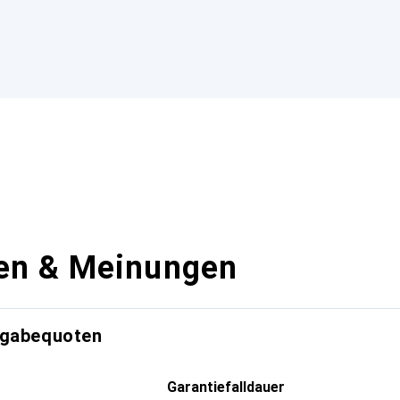
en & Meinungen
kgabequoten
Garantiefalldauer