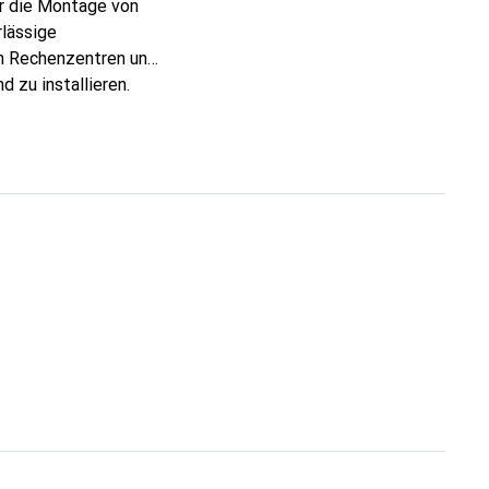
r die Montage von
lässige
von Rechenzentren und
 zu installieren.
ine einfache und
efertigt, das
erton gehalten, der
e eine sichere und