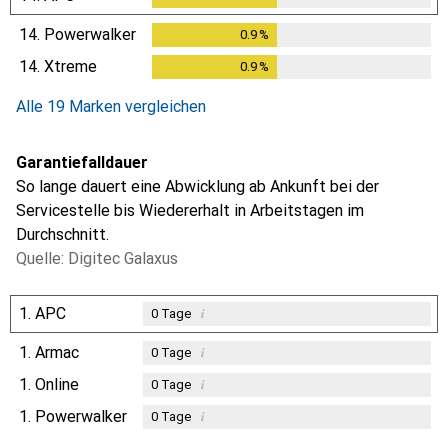
14.
Powerwalker
0.9
%
0.9
%
14.
Xtreme
0.9
%
0.9
%
Alle 19 Marken vergleichen
Garantiefalldauer
So lange dauert eine Abwicklung ab Ankunft bei der
Servicestelle bis Wiedererhalt in Arbeitstagen im
Durchschnitt.
Quelle: Digitec Galaxus
1.
APC
i
0
Tage
1.
Armac
i
0
Tage
1.
Online
i
0
Tage
1.
Powerwalker
i
0
Tage