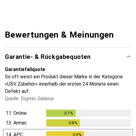
Bewertungen & Meinungen
Garantie- & Rückgabequoten
Garantiefallquote
So oft weist ein Produkt dieser Marke in der Kategorie
«USV Zubehör» innerhalb der ersten 24 Monate einen
Defekt auf.
Quelle: Digitec Galaxus
11.
Online
0.7
%
0.7
%
13.
Armac
0.8
%
0.8
%
14.
APC
0.9
%
0.9
%