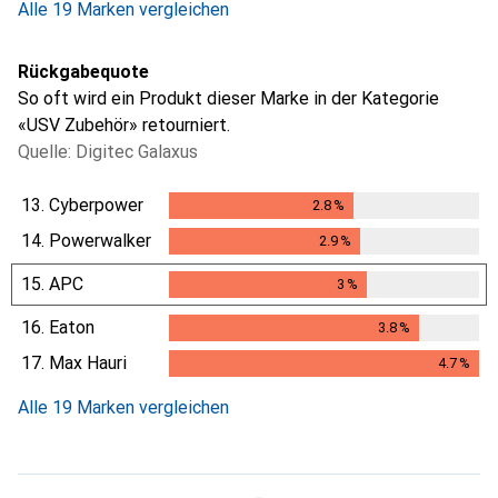
Alle 19 Marken vergleichen
Rückgabequote
So oft wird ein Produkt dieser Marke in der Kategorie
«USV Zubehör» retourniert.
Quelle: Digitec Galaxus
13.
Cyberpower
2.8
%
2.8
%
14.
Powerwalker
2.9
%
2.9
%
15.
APC
3
%
3
%
16.
Eaton
3.8
%
3.8
%
17.
Max Hauri
4.7
%
4.7
%
Alle 19 Marken vergleichen