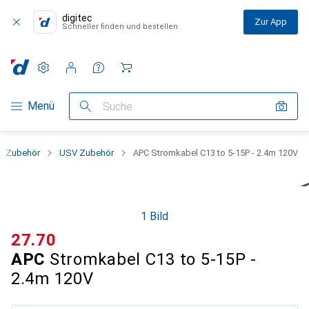
digitec
Zur App
Schneller finden und bestellen
Einstellungen
Kundenkonto
Vergleichslisten
Merklisten
Warenkorb
Navigation nach Kategorien
Menü
Suche
 + Zubehör
USV Zubehör
APC Stromkabel C13 to 5-15P - 2.4m 120V
1 Bild
CHF
27.70
APC
Stromkabel C13 to 5-15P -
2.4m 120V