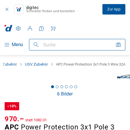
digitec
Zur App
Schneller finden und bestellen
Einstellungen
Kundenkonto
Vergleichslisten
Merklisten
Warenkorb
Navigation nach Kategorien
Menü
Suche
 + Zubehör
USV Zubehör
APC Power Protection 3x1 Pole 3 Wire 32A
6 Bilder
−10%
CHF
970.–
statt
CHF
1082.01
APC
Power Protection 3x1 Pole 3