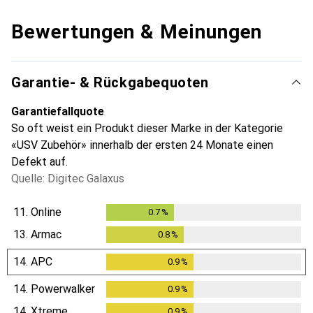
Bewertungen & Meinungen
Garantie- & Rückgabequoten
Garantiefallquote
So oft weist ein Produkt dieser Marke in der Kategorie
«USV Zubehör» innerhalb der ersten 24 Monate einen
Defekt auf.
Quelle: Digitec Galaxus
11.
Online
0.7
%
0.7
%
13.
Armac
0.8
%
0.8
%
14.
APC
0.9
%
0.9
%
14.
Powerwalker
0.9
%
0.9
%
14.
Xtreme
0.9
%
0.9
%