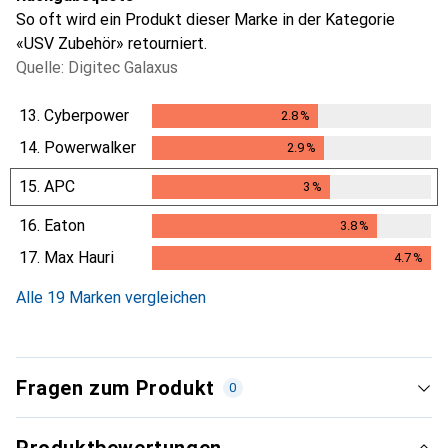
So oft wird ein Produkt dieser Marke in der Kategorie
«USV Zubehör» retourniert.
Quelle: Digitec Galaxus
13.
Cyberpower
2.8
%
2.8
%
14.
Powerwalker
2.9
%
2.9
%
15.
APC
3
%
3
%
16.
Eaton
3.8
%
3.8
%
17.
Max Hauri
4.7
%
4.7
%
Alle 19 Marken vergleichen
Fragen zum Produkt
0
Produktbewertungen