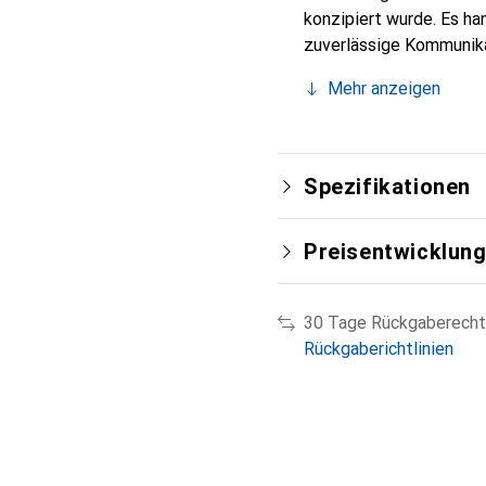
konzipiert wurde. Es ha
zuverlässige Kommunikat
Umgebungen, in denen e
Mehr anzeigen
erforderlich ist. Die K
die hochwertige Verarbe
Zubehör für alle, die a
Spezifikationen
Preisentwicklun
30 Tage Rückgaberecht
Rückgaberichtlinien