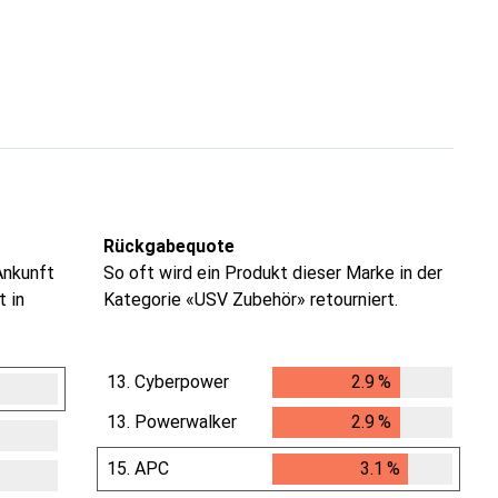
Rückgabequote
Ankunft
So oft wird ein Produkt dieser Marke in der
t in
Kategorie «USV Zubehör» retourniert.
13.
Cyberpower
2.9
%
2.9
%
13.
Powerwalker
2.9
%
2.9
%
15.
APC
3.1
%