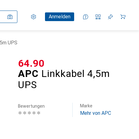
Einstellungen
Kundenkonto
Vergleichslisten
Merklisten
Warenkorb
Anmelden
4,5m UPS
CHF
64.90
APC
Linkkabel 4,5m
UPS
Marke
Bewertungen
Mehr von APC