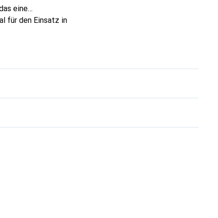
 das eine
l für den Einsatz in
enen Geräten
stallation, während
 ein unverzichtbares
n sind.