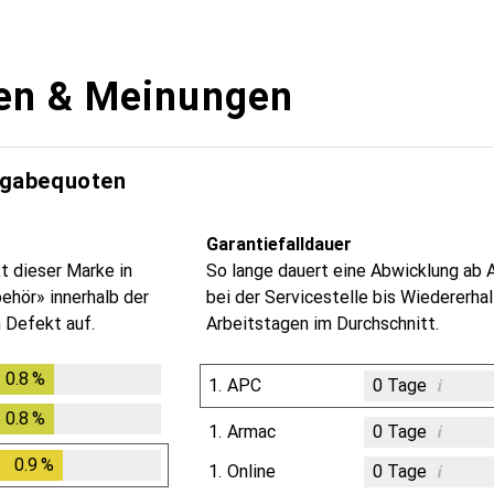
en & Meinungen
kgabequoten
Garantiefalldauer
t dieser Marke in
So lange dauert eine Abwicklung ab 
ehör» innerhalb der
bei der Servicestelle bis Wiedererhal
 Defekt auf.
Arbeitstagen im Durchschnitt.
0.8
%
0.8
%
i
1.
APC
0
Tage
0.8
%
0.8
%
i
1.
Armac
0
Tage
0.9
%
0.9
%
i
1.
Online
0
Tage