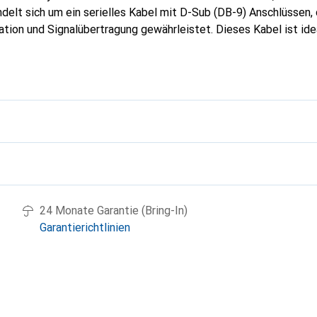
ndelt sich um ein serielles Kabel mit D-Sub (DB-9) Anschlüssen,
ion und Signalübertragung gewährleistet. Dieses Kabel ist idea
ine stabile Verbindung zwischen der USV und den angeschloss
onstruktion des Kabels sorgt für eine einfache Handhabung und In
itung eine lange Lebensdauer verspricht. Das APC Linkkabel ist
uf die Leistung und Zuverlässigkeit ihrer USV-Systeme angewiese
g
24 Monate Garantie (Bring-In)
Garantierichtlinien