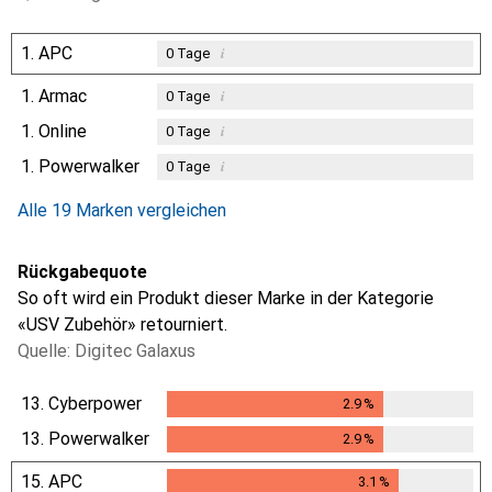
1.
APC
i
0
Tage
1.
Armac
i
0
Tage
1.
Online
i
0
Tage
1.
Powerwalker
i
0
Tage
Alle 19 Marken vergleichen
Rückgabequote
So oft wird ein Produkt dieser Marke in der Kategorie
«USV Zubehör» retourniert.
Quelle: Digitec Galaxus
13.
Cyberpower
2.9
%
2.9
%
13.
Powerwalker
2.9
%
2.9
%
15.
APC
3.1
%
3.1
%