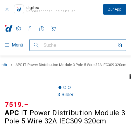
digitec
Zur App
Schneller finden und bestellen
Einstellungen
Kundenkonto
Vergleichslisten
Merklisten
Warenkorb
Navigation nach Kategorien
Menü
Suche
ehör
APC IT Power Distribution Module 3 Pole 5 Wire 32A IEC309 320cm
3 Bilder
CHF
7519.–
APC
IT Power Distribution Module 3
Pole 5 Wire 32A IEC309 320cm