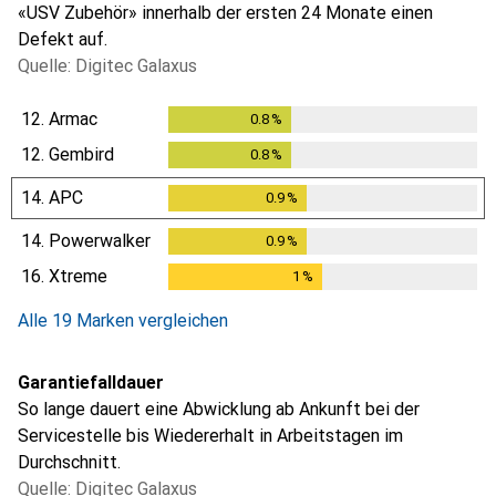
«USV Zubehör» innerhalb der ersten 24 Monate einen
Defekt auf.
Quelle: Digitec Galaxus
12.
Armac
0.8
%
0.8
%
12.
Gembird
0.8
%
0.8
%
14.
APC
0.9
%
0.9
%
14.
Powerwalker
0.9
%
0.9
%
16.
Xtreme
1
%
1
%
Alle 19 Marken vergleichen
Garantiefalldauer
So lange dauert eine Abwicklung ab Ankunft bei der
Servicestelle bis Wiedererhalt in Arbeitstagen im
Durchschnitt.
Quelle: Digitec Galaxus