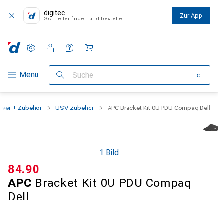
digitec
Zur App
Schneller finden und bestellen
Einstellungen
Kundenkonto
Vergleichslisten
Merklisten
Warenkorb
Navigation nach Kategorien
Menü
Suche
rver + Zubehör
USV Zubehör
APC Bracket Kit 0U PDU Compaq Dell
1 Bild
CHF
84.90
APC
Bracket Kit 0U PDU Compaq
Dell