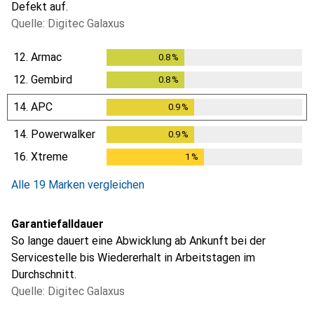
Defekt auf.
Quelle: Digitec Galaxus
12.
Armac
0.8
%
0.8
%
12.
Gembird
0.8
%
0.8
%
14.
APC
0.9
%
0.9
%
14.
Powerwalker
0.9
%
0.9
%
16.
Xtreme
1
%
1
%
Alle 19 Marken vergleichen
Garantiefalldauer
So lange dauert eine Abwicklung ab Ankunft bei der
Servicestelle bis Wiedererhalt in Arbeitstagen im
Durchschnitt.
Quelle: Digitec Galaxus