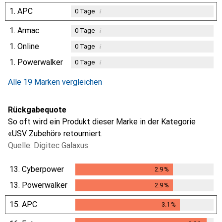
1.
APC
i
0
Tage
1.
Armac
i
0
Tage
1.
Online
i
0
Tage
1.
Powerwalker
i
0
Tage
Alle 19 Marken vergleichen
Rückgabequote
So oft wird ein Produkt dieser Marke in der Kategorie
«USV Zubehör» retourniert.
Quelle: Digitec Galaxus
13.
Cyberpower
2.9
%
2.9
%
13.
Powerwalker
2.9
%
2.9
%
15.
APC
3.1
%
3.1
%