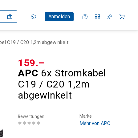
Einstellungen
Kundenkonto
Vergleichslisten
Merklisten
Warenkorb
Anmelden
el C19 / C20 1,2m abgewinkelt
CHF
159.–
APC
6x Stromkabel
C19 / C20 1,2m
abgewinkelt
Marke
Bewertungen
Mehr von APC