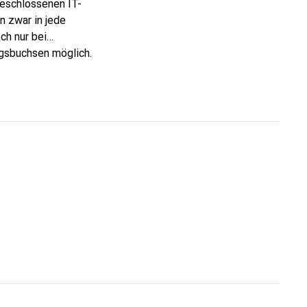
eschlossenen IT-
n zwar in jede
ch nur bei
gsbuchsen möglich.
ch getrennt werden