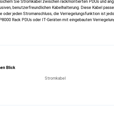
 sichern Sie Stromkabel zwischen rackmontierten PDUs und ang
usiven, benutzerfreundlichen Kabelhalterung. Diese Kabel passe
oder jeden Stromanschluss, die Verriegelungsfunktion ist jedo
8000 Rack PDUs oder IT-Geräten mit eingebauten Verriegelun
ker reduzieren die Wahrscheinlichkeit, dass Kabel versehentli
en Blick
Stromkabel
g