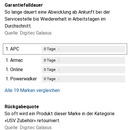
Garantiefalldauer
So lange dauert eine Abwicklung ab Ankunft bei der
Servicestelle bis Wiedererhalt in Arbeitstagen im
Durchschnitt.
Quelle: Digitec Galaxus
1.
APC
i
0
Tage
1.
Armac
i
0
Tage
1.
Online
i
0
Tage
1.
Powerwalker
i
0
Tage
Alle 19 Marken vergleichen
Rückgabequote
So oft wird ein Produkt dieser Marke in der Kategorie
«USV Zubehör» retourniert.
Quelle: Digitec Galaxus