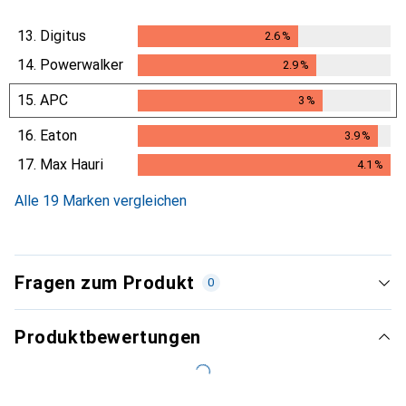
13.
Digitus
2.6
%
2.6
%
14.
Powerwalker
2.9
%
2.9
%
15.
APC
3
%
3
%
16.
Eaton
3.9
%
3.9
%
17.
Max Hauri
4.1
%
4.1
%
Alle 19 Marken vergleichen
Fragen zum Produkt
0
Produktbewertungen