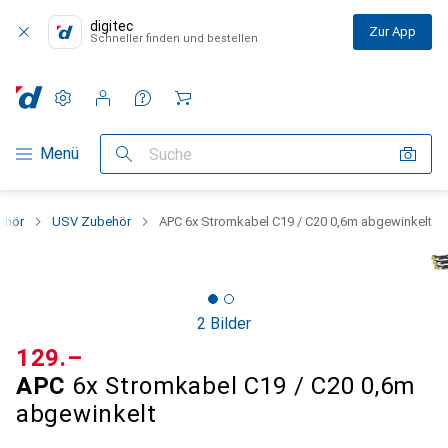
digitec
Zur App
Schneller finden und bestellen
Einstellungen
Kundenkonto
Vergleichslisten
Merklisten
Warenkorb
Navigation nach Kategorien
Menü
Suche
ehör
USV Zubehör
APC 6x Stromkabel C19 / C20 0,6m abgewinkelt
2 Bilder
CHF
129.–
APC
6x Stromkabel C19 / C20 0,6m
abgewinkelt