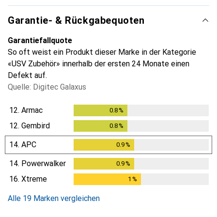
Garantie- & Rückgabequoten
Garantiefallquote
So oft weist ein Produkt dieser Marke in der Kategorie
«USV Zubehör» innerhalb der ersten 24 Monate einen
Defekt auf.
Quelle: Digitec Galaxus
12.
Armac
0.8
%
0.8
%
12.
Gembird
0.8
%
0.8
%
14.
APC
0.9
%
0.9
%
14.
Powerwalker
0.9
%
0.9
%
16.
Xtreme
1
%
1
%
Alle 19 Marken vergleichen