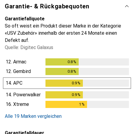
Garantie- & Rückgabequoten
Garantiefallquote
So oft weist ein Produkt dieser Marke in der Kategorie
«USV Zubehör» innerhalb der ersten 24 Monate einen
Defekt auf.
Quelle: Digitec Galaxus
12.
Armac
0.8
%
0.8
%
12.
Gembird
0.8
%
0.8
%
14.
APC
0.9
%
0.9
%
14.
Powerwalker
0.9
%
0.9
%
16.
Xtreme
1
%
1
%
Alle 19 Marken vergleichen
Garantiefalldauer