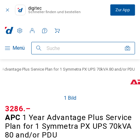
digitec
Zur App
Schneller finden und bestellen
Einstellungen
Kundenkonto
Vergleichslisten
Merklisten
Warenkorb
Navigation nach Kategorien
Menü
Suche
r Advantage Plus Service Plan for 1 Symmetra PX UPS 70kVA 80 and/or PDU
1 Bild
CHF
3286.–
APC
1 Year Advantage Plus Service
Plan for 1 Symmetra PX UPS 70kVA
80 and/or PDU