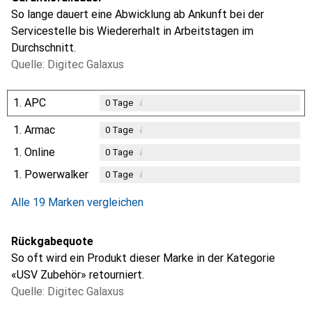
So lange dauert eine Abwicklung ab Ankunft bei der
Servicestelle bis Wiedererhalt in Arbeitstagen im
Durchschnitt.
Quelle: Digitec Galaxus
1.
APC
i
0
Tage
1.
Armac
i
0
Tage
1.
Online
i
0
Tage
1.
Powerwalker
i
0
Tage
Alle 19 Marken vergleichen
Rückgabequote
So oft wird ein Produkt dieser Marke in der Kategorie
«USV Zubehör» retourniert.
Quelle: Digitec Galaxus