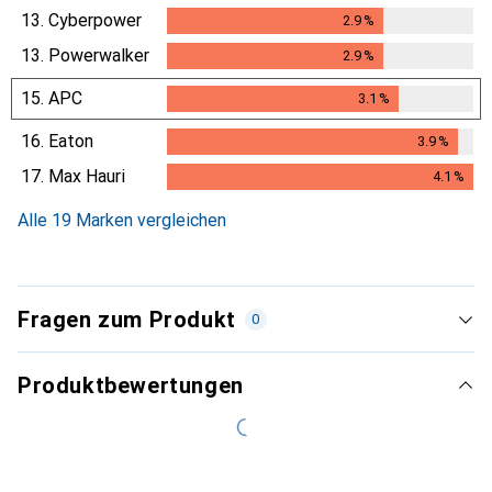
13.
Cyberpower
2.9
%
2.9
%
13.
Powerwalker
2.9
%
2.9
%
15.
APC
3.1
%
3.1
%
16.
Eaton
3.9
%
3.9
%
17.
Max Hauri
4.1
%
4.1
%
Alle 19 Marken vergleichen
Fragen zum Produkt
0
Produktbewertungen