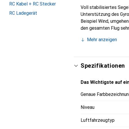
RC Kabel + RC Stecker
Voll stabilisiertes Sege
RC Ladegerät
Unterstützung des Gyros
Beispiel Wind, umgehen
den gesamten Flug sehr 
Einstieg in den Modellf
Mehr anzeigen
werden, um zum Beispiel
einfach wieder in den G
sowohl die Höhe als au
Flugzeit ist insgesamt 
Spezifikationen
zu 25 Minuten möglich.
Das Wichtigste auf ein
Genaue Farbbezeichnun
Niveau
Luftfahrzeugtyp