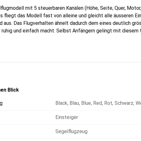
lflugmodell mit 5 steuerbaren Kanälen (Höhe, Seite, Quer, Motor,
 fliegt das Modell fast von alleine und gleicht alle äusseren Ei
d aus. Das Flugverhalten ähnelt dadurch dem eines deutlich grö
ruhig und einfach macht. Selbst Anfängern gelingt mit diesem 
lug nahezu perfekt. Der Gyro ist schaltbar und kann somit auch i
 leichten Kunstflug zu machen. Sollte doch mal etwas schiefge
yro-Modus und das Modell richtet sich sofort wieder gerade aus.
ch die Querachse gerade. Selbst Termikflüge sind mit diesem Mo
sehr hoch mit einer Akkuladung. Je nach Wetterlage und Motoran
en Blick
g
Black
,
Blau
,
Blue
,
Red
,
Rot
,
Schwarz
,
W
Einsteiger
Segelflugzeug