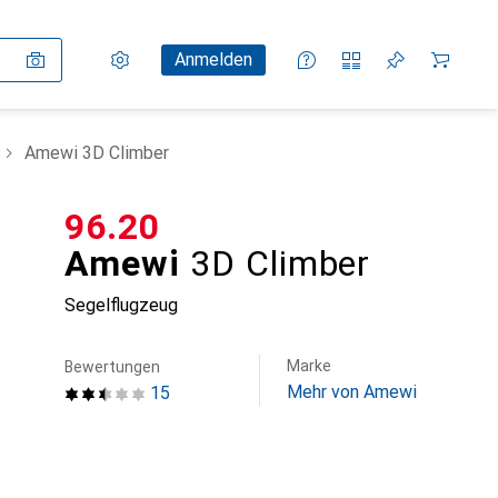
Einstellungen
Kundenkonto
Vergleichslisten
Merklisten
Warenkorb
Anmelden
Amewi 3D Climber
CHF
96.20
Amewi
3D Climber
Segelflugzeug
Marke
Bewertungen
Mehr von Amewi
15