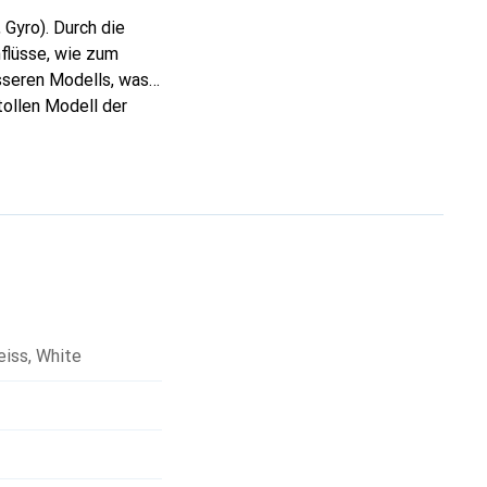
 Gyro). Durch die
nflüsse, wie zum
sseren Modells, was
tollen Modell der
m Flug deaktiviert
hen, schalten Sie
 Es hält dabei
dell möglich und die
teilen sind Flüge bis
eiss
,
White