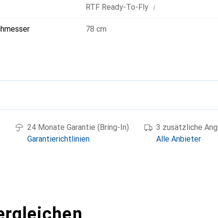
i
RTF Ready-To-Fly
chmesser
78 cm
g
24 Monate Garantie (Bring-In)
3 zusätzliche An
Garantierichtlinien
Alle Anbieter
ergleichen