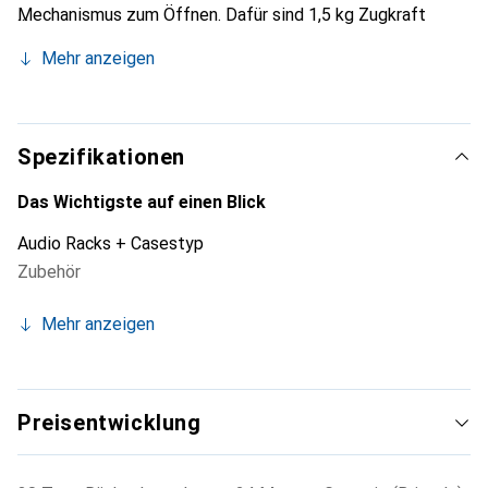
Mechanismus zum Öffnen. Dafür sind 1,5 kg Zugkraft
nötig. Die Rackschublade ist schwarz pulverbeschichtet
Mehr anzeigen
und trägt 20 kg. Sie läuft leichtgängig auf kugelgelagerten
Teleskopschienen, lässt sich vollständig ausziehen und
komplett herausnehmen.
Spezifikationen
Das Wichtigste auf einen Blick
Audio Racks + Casestyp
Zubehör
Mehr anzeigen
Preisentwicklung