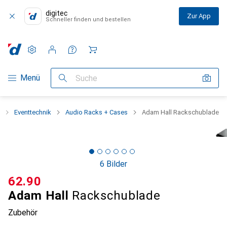
digitec
Zur App
Schneller finden und bestellen
Einstellungen
Kundenkonto
Vergleichslisten
Merklisten
Warenkorb
Navigation nach Kategorien
Menü
Suche
Eventtechnik
Audio Racks + Cases
Adam Hall Rackschublade
6 Bilder
CHF
62.90
Adam Hall
Rackschublade
Zubehör