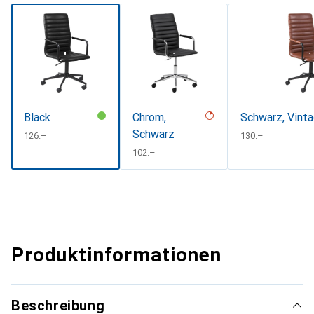
Black
Chrom,
Schwarz, Vint
Schwarz
CHF
126.–
CHF
130.–
CHF
102.–
Produktinformationen
Beschreibung