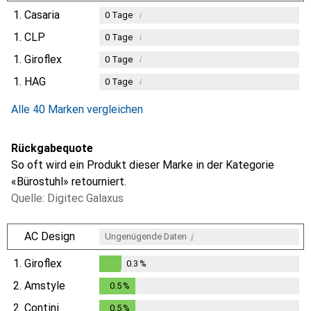
1.
Casaria
i
0
Tage
1.
CLP
i
0
Tage
1.
Giroflex
i
0
Tage
1.
HAG
i
0
Tage
Alle 40 Marken vergleichen
Rückgabequote
So oft wird ein Produkt dieser Marke in der Kategorie
«Bürostuhl» retourniert.
Quelle: Digitec Galaxus
i
AC Design
Ungenügende Daten
1.
Giroflex
0.3
%
0.3
%
2.
Amstyle
0.5
%
0.5
%
2.
Contini
0.5
%
0.5
%