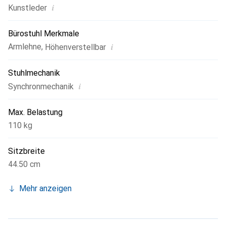
Sitzhaltung. Damit vereint der Winslow Schreibtischstuhl
i
Kunstleder
Stil, Funktionalität und Komfort in einem Möbelstück und
wird somit zu einer perfekten Ergänzung für Ihr Büro.
Bürostuhl Merkmale
i
Armlehne
,
Höhenverstellbar
Stuhlmechanik
i
Synchronmechanik
Max. Belastung
110 kg
Sitzbreite
44.50 cm
Mehr anzeigen