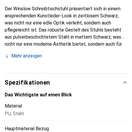
Der Winslow Schreibtischstuhl präsentiert sich in einem
ansprechenden Kunstleder-Look in zeitlosem Schwarz,
was nicht nur eine edle Optik verleiht, sondern auch
pflegeleicht ist. Das robuste Gestell des Stuhls besteht
aus pulverbeschichtetem Stahl in mattem Schwarz, was
nicht nur eine moderne Ästhetik bietet, sondern auch für
Stabilität und Langlebigkeit sorgt. Die markante
Mehr anzeigen
Quersteppung verleiht dem Stuhl eine zusätzliche
Designnote und macht ihn zu einem Blickfang in jedem
Büro. Die Armlehnen des Winslow Schreibtischstuhls
bieten nicht nur Unterstützung, sondern auch eine
Spezifikationen
angenehme Sitzposition während langer Arbeitsstunden.
Dank der 5-Stern-Basis mit Bremsrollen können Sie sich
Das Wichtigste auf einen Blick
mühelos im Raum bewegen, während die Drehfunktion eine
Material
flexible Anpassung ermöglicht. Die Gasfeder ermöglicht
PU
,
Stahl
eine bequeme Höhenverstellung, um den Stuhl individuell
an Ihre Bedürfnisse anzupassen. Der hohe Rücken bietet
Hauptmaterial Bezug
zusätzlichen Komfort und unterstützt eine ergonomische