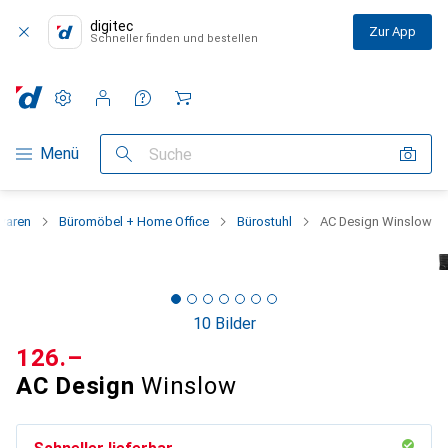
digitec
Zur App
Schneller finden und bestellen
Einstellungen
Kundenkonto
Vergleichslisten
Merklisten
Warenkorb
Navigation nach Kategorien
Menü
Suche
waren
Büromöbel + Home Office
Bürostuhl
AC Design Winslow
10 Bilder
CHF
126.–
AC Design
Winslow