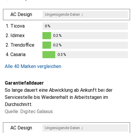
i
AC Design
Ungenügende Daten
1.
Ticova
0
%
2.
Idimex
0.2
%
0.2
%
2.
Trendoffice
0.2
%
0.2
%
4.
Casaria
0.3
%
0.3
%
Alle 40 Marken vergleichen
Garantiefalldauer
So lange dauert eine Abwicklung ab Ankunft bei der
Servicestelle bis Wiedererhalt in Arbeitstagen im
Durchschnitt.
Quelle: Digitec Galaxus
i
AC Design
Ungenügende Daten