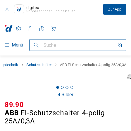
digitec
Zur App
Schneller finden und bestellen
Einstellungen
Kundenkonto
Vergleichslisten
Merklisten
Warenkorb
Navigation nach Kategorien
Menü
Suche
ngstechnik
Schutzschalter
ABB FI-Schutzschalter 4-polig 25A/0,3A
4 Bilder
CHF
89.90
ABB
FI-Schutzschalter 4-polig
25A/0,3A