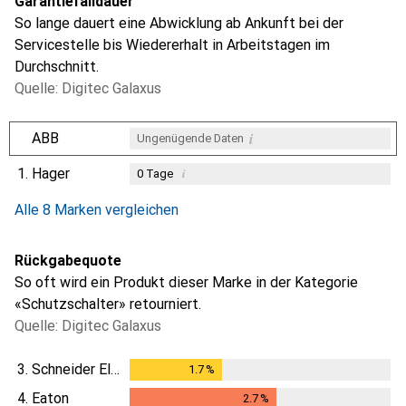
Garantiefalldauer
So lange dauert eine Abwicklung ab Ankunft bei der
Servicestelle bis Wiedererhalt in Arbeitstagen im
Durchschnitt.
Quelle: Digitec Galaxus
i
ABB
Ungenügende Daten
1.
Hager
i
0
Tage
i
i
i
Ungenügende Daten
Ungenügende Daten
Ungenügende Daten
Alle 8 Marken vergleichen
Rückgabequote
So oft wird ein Produkt dieser Marke in der Kategorie
«Schutzschalter» retourniert.
Quelle: Digitec Galaxus
3.
Schneider Electric
1.7
%
1.7
%
4.
Eaton
2.7
%
2.7
%