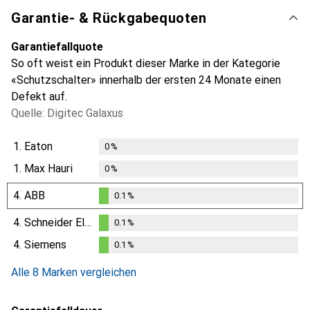
Garantie- & Rückgabequoten
Garantiefallquote
So oft weist ein Produkt dieser Marke in der Kategorie
«Schutzschalter» innerhalb der ersten 24 Monate einen
Defekt auf.
Quelle: Digitec Galaxus
1.
Eaton
0
%
1.
Max Hauri
0
%
4.
ABB
0.1
%
0.1
%
4.
Schneider Electric
0.1
%
0.1
%
4.
Siemens
0.1
%
0.1
%
Alle 8 Marken vergleichen