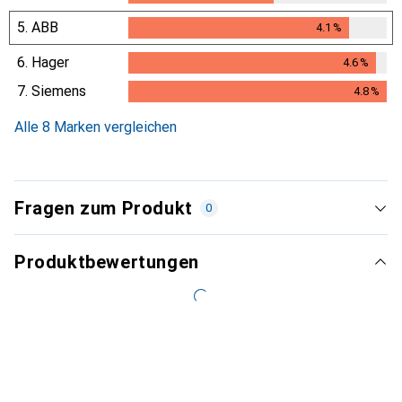
5.
ABB
4.1
%
4.1
%
6.
Hager
4.6
%
4.6
%
7.
Siemens
4.8
%
4.8
%
Alle 8 Marken vergleichen
Fragen zum Produkt
0
Produktbewertungen