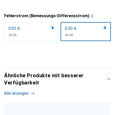
Fehlerstrom (Bemessungs-Differenzstrom)
2
0.03 A
0.30 A
CHF
28.90
CHF
89.90
Ähnliche Produkte mit besserer
Verfügbarkeit
Alle anzeigen