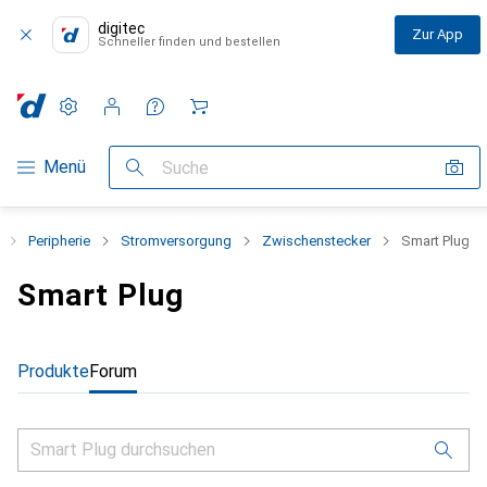
digitec
Zur App
Schneller finden und bestellen
Einstellungen
Kundenkonto
Vergleichslisten
Merklisten
Warenkorb
Navigation nach Kategorien
Menü
Suche
Peripherie
Stromversorgung
Zwischenstecker
Smart Plug
Smart Plug
Produkte
Forum