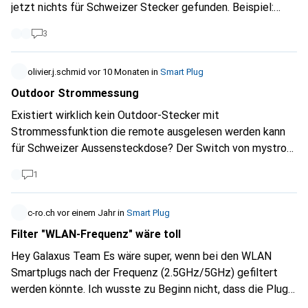
die stecker - oder für die stecker aber nicht mit messen -
jetzt nichts für Schweizer Stecker gefunden. Beispiel:
benutzt.)
oder homeassistant möglich aber durch smart things, tuya
https://www.digitec.ch/de/s1/product/light-solutions-
3
etc. cloud integration zigbee klingt wie ein weg, mit der
zigbee-smartplug-with-dimmer-function-zubehoer-
hue bridge habe ich eigentlich auch ein zigbee gateway, ich
beleuchtung-59342178
verstehe aber nicht ob es dabei limitationen gibt bei den
olivier.j.schmid
vor 10 Monaten
in
Smart Plug
funktionen im vergleich mit einem zigbee gateway wie das
Outdoor Strommessung
von Nabu Casa in der diskussion zu den hombli steckern
Existiert wirklich kein Outdoor-Stecker mit
habe ich die empfehlung gefunden: "Eve Energy CH mit
Strommessfunktion die remote ausgelesen werden kann
Matter over Thread", sollte ich mir einfach ein thread
für Schweizer Aussensteckdose? Der Switch von mystrom
border router zutun, wie das von espressif? wenn ich eine
ist leider nocht outdoor tauglich.
app brauche nur um zu pairen geht das ok, aber nicht
1
permanent ins internet nur um mein zeug im haus zu
steuern
c-ro.ch
vor einem Jahr
in
Smart Plug
Filter "WLAN-Frequenz" wäre toll
Hey Galaxus Team Es wäre super, wenn bei den WLAN
Smartplugs nach der Frequenz (2.5GHz/5GHz) gefiltert
werden könnte. Ich wusste zu Beginn nicht, dass die Plugs
teilweise nur mit 2.5GHz funktionieren und musste ein