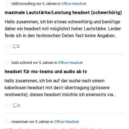
Musik hören kann. Das Jabra Evolve2 85 gibt's ... was noch?
IdelConsulting
vor 5 Jahren
in
Office Headset
maximale Lautstärke/Leistung headset (schwerhörig)
Hallo zusammen, ich bin etwas schwerhörig und benötige
daher ein headset mit möglichst hoher Lautstärke. Leider
finde ich in den technischen Daten fast keine Angaben
dazu. Hat jemand Erfahrungen damit und kann möglichst
2
laute headsets empfehlen?
hubi.schmid
vor 5 Jahren
in
Office Headset
headset für ms-teams und audio ab tv
hallo zusammen, ich bin auf der suche nach einem
kabellosen headset mit dect-übertragung (grössere
reichweite). dieses headset möchte ich einerseits via
notebook mit ms-teams nutzen und andererseits nur als
4
kopfhörer am tv-gerät. am notebook gehts natürlich über
usb an die basisstation und am tv-gerät habe ich einen
3.5mm klinkeanschluss. würde für diese 2
rmanrman
vor 5 Jahren
in
Office Headset