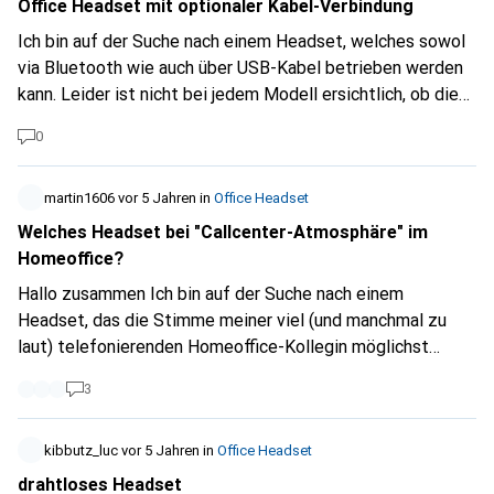
verwendungszwecke ein jabra pro 930 funktionieren oder
Office Headset mit optionaler Kabel-Verbindung
gibt's für diese verwendung ein anderes produkt...
Ich bin auf der Suche nach einem Headset, welches sowol
vielleicht auch über einen adapter von klinke auf
via Bluetooth wie auch über USB-Kabel betrieben werden
usb....wenn's das überhaupt gibt. besten dank zum voraus.
kann. Leider ist nicht bei jedem Modell ersichtlich, ob dies
möglich ist. Hat jemand eine Empfehlung? Besten Dank!
0
martin1606
vor 5 Jahren
in
Office Headset
Welches Headset bei "Callcenter-Atmosphäre" im
Homeoffice?
Hallo zusammen Ich bin auf der Suche nach einem
Headset, das die Stimme meiner viel (und manchmal zu
laut) telefonierenden Homeoffice-Kollegin möglichst
weitgehend unterdrückt. Mit meinen Airpods Pro
3
funktioniert das ganz ordentlich, so lange ich auf Mute bin.
Aber wenn ich sprechen soll, hören die Kollegen leider zu
oft zwei Personen sprechen. Welches Gerät empfehlt Ihr
kibbutz_luc
vor 5 Jahren
in
Office Headset
hier?
drahtloses Headset