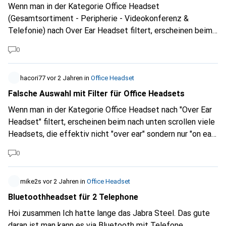
Wenn man in der Kategorie Office Headset
(Gesamtsortiment - Peripherie - Videokonferenz &
Telefonie) nach Over Ear Headset filtert, erscheinen beim
nach unten scrollen viele Headsets, die effektiv nicht over
0
ear sondern nur on ear sind. Dies ist schon sehr lange so.
Ich wäre dankbar, wenn das mal angepasst werden könnte.
hacori77
vor 2 Jahren
in
Office Headset
Falsche Auswahl mit Filter für Office Headsets
Wenn man in der Kategorie Office Headset nach "Over Ear
Headset" filtert, erscheinen beim nach unten scrollen viele
Headsets, die effektiv nicht "over ear" sondern nur "on ear"
sind. Dies ist schon sehr lange so. Ich wäre dankbar, wenn
0
das mal angepasst werden könnte.
mike2s
vor 2 Jahren
in
Office Headset
Bluetoothheadset für 2 Telephone
Hoi zusammen Ich hatte lange das Jabra Steel. Das gute
daran ist man kann es via Bluetooth mit Telefone