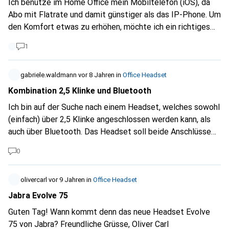
Ich benutze im Home Office mein Mobiltelefon (iOS), da
Abo mit Flatrate und damit günstiger als das IP-Phone. Um
den Komfort etwas zu erhöhen, möchte ich ein richtiges
Office Headset mit anständigem Mikro, anstelle der
1
fummeligen In-Ear-Kopfhörer. Alle angebotenen Office
Headsets sind für den PC ausgelegt, auch die mit dem
Klinkenstecker. Hat jemand eine Empfehlung?
gabriele.waldmann
vor 8 Jahren
in
Office Headset
Kombination 2,5 Klinke und Bluetooth
Ich bin auf der Suche nach einem Headset, welches sowohl
(einfach) über 2,5 Klinke angeschlossen werden kann, als
auch über Bluetooth. Das Headset soll beide Anschlüsse
haben. Auf diese Weise hätte ich eine verlässliche Analoge
0
Verbindung über Klinke und könnte im Zweifelsfall diese
nutzen.
olivercarl
vor 9 Jahren
in
Office Headset
Jabra Evolve 75
Guten Tag! Wann kommt denn das neue Headset Evolve
75 von Jabra? Freundliche Grüsse, Oliver Carl