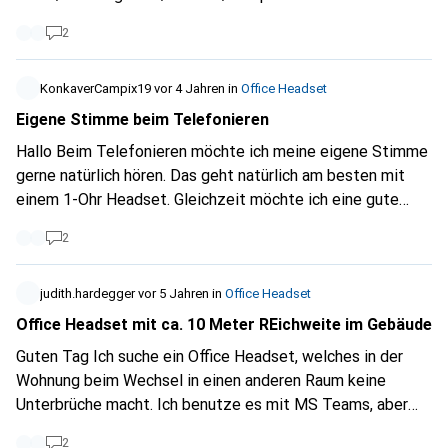
nicht. Siehe Produktbewertung
ein Headset suche dass richtig gut diese "Lärmemissionen"
https://www.digitec.ch/de...
Vielen Dank für eure Mithilfe
2
eliminiert. Ich hatte zu testzwecken einen On-Ear Gerät
auf meiner Suche durch den Headsetdschungel.
mit Geräuschunterdrückung. Dieser hat zwar die ganzen
Geräusche stark gedämpft aber eben nicht zu 100%. Muss
KonkaverCampix19
vor 4 Jahren
in
Office Headset
ich ein Over Ear Gerät haben? Kennt jemand ein gutes
Eigene Stimme beim Telefonieren
Modell? Danke für eure Antworten. Lg
Hallo Beim Telefonieren möchte ich meine eigene Stimme
gerne natürlich hören. Das geht natürlich am besten mit
einem 1-Ohr Headset. Gleichzeit möchte ich eine gute
Unterdrückung von Stimmen in der Umgebung. Beim over
2
ear Sony WH-1000XM3 mit ANC habe ich z.B. das Problem,
dass die eigene Stimme sehr dumpf tönt (und auch
Stimmen in der Umgebung wenig unterdrückt werden,
judith.hardegger
vor 5 Jahren
in
Office Headset
ansonsten funktioniert das ANC gut). Wär ich beim
Office Headset mit ca. 10 Meter REichweite im Gebäude
Telefonieren am PC mit einem on ear Headset besser
Guten Tag Ich suche ein Office Headset, welches in der
beraten? z.B. das Jabra Evolve? Vielen Dank
Wohnung beim Wechsel in einen anderen Raum keine
Unterbrüche macht. Ich benutze es mit MS Teams, aber
auch für Zoom Meetings. Im Moment habe ich ein
2