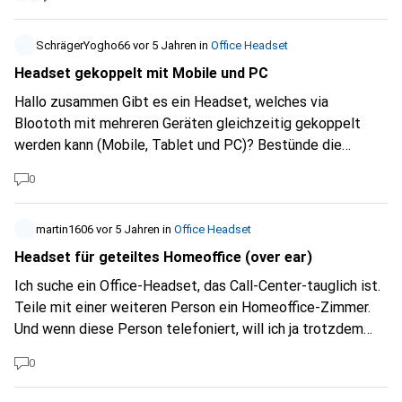
Plantronics Voyager. Wenn ich mich 5 Meter vom Laptop
entferne, wird die Audioübertragung unterbrochen. Ich
muss jedes Mal den ganzen Laptop abhängen und mich
SchrägerYogho66
vor 5 Jahren
in
Office Headset
mitsamtem Laptop im Raum bewegen. Am liebsten hätte
Headset gekoppelt mit Mobile und PC
ich eine Lösung die man an einem Ohr einhängen kann
Hallo zusammen Gibt es ein Headset, welches via
(wäge de Frisuur:-)) Danke für Eure Empfehlung.
Bloototh mit mehreren Geräten gleichzeitig gekoppelt
werden kann (Mobile, Tablet und PC)? Bestünde die
Möglichkeit, allenfalls auch die Telefonanlage zu
0
integrieren? Und abschliessend - welche Modelle sind
hierzu geeignet? Danke im Voraus!
martin1606
vor 5 Jahren
in
Office Headset
Headset für geteiltes Homeoffice (over ear)
Ich suche ein Office-Headset, das Call-Center-tauglich ist.
Teile mit einer weiteren Person ein Homeoffice-Zimmer.
Und wenn diese Person telefoniert, will ich ja trotzdem
noch ohne Nebengespräch verstanden werde, wenn ich in
0
meinem Videocall etwas erzähle. Am liebsten hätte ich ein
Over-Ear-Headset, mit dem ich auch noch in guter Qualität