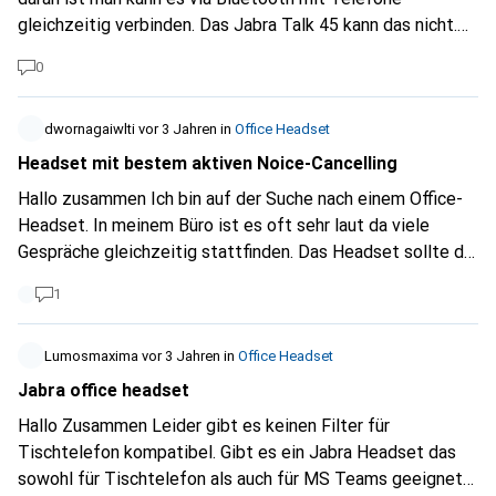
gleichzeitig verbinden. Das Jabra Talk 45 kann das nicht.
Ich wäre an einem Headset interessiert etwa in der Grösse
0
des Jabra talk 45 das sich mit zwei Telefonen verbinden
kann.
dwornagaiwlti
vor 3 Jahren
in
Office Headset
Headset mit bestem aktiven Noice-Cancelling
Hallo zusammen Ich bin auf der Suche nach einem Office-
Headset. In meinem Büro ist es oft sehr laut da viele
Gespräche gleichzeitig stattfinden. Das Headset sollte die
folgenden Kriterien erfüllen (höchste Priorität zuoberst): -
1
ANC der Kopfhörer sodass ich selbst möglichst wenig von
der Umgebung höre - kabellos - gute Mikrofonqualität /
ausklappbares Mikrofon Ich habe mir das Jabra Evolve2 75
Lumosmaxima
vor 3 Jahren
in
Office Headset
angesehen, allerdings ist das nur OnEar und somit hört man
Jabra office headset
sicher zu viel von der Umgebung. Ich tendiere deshalb
Hallo Zusammen Leider gibt es keinen Filter für
momentan zum Jabra Evolve2 85. Habt ihr Empfehlungen
Tischtelefon kompatibel. Gibt es ein Jabra Headset das
oder Erfahrungen? Vielen Dank!
sowohl für Tischtelefon als auch für MS Teams geeignet