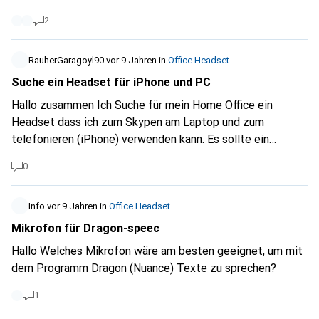
2
RauherGaragoyl90
vor 9 Jahren
in
Office Headset
Suche ein Headset für iPhone und PC
Hallo zusammen Ich Suche für mein Home Office ein
Headset dass ich zum Skypen am Laptop und zum
telefonieren (iPhone) verwenden kann. Es sollte ein
einfaches umschalten möglich sein und es muss kabellos
0
sein. Habt ihr irgendwelche Vorschläge? Herzlichen Dank.
Info
vor 9 Jahren
in
Office Headset
Mikrofon für Dragon-speec
Hallo Welches Mikrofon wäre am besten geeignet, um mit
dem Programm Dragon (Nuance) Texte zu sprechen?
1