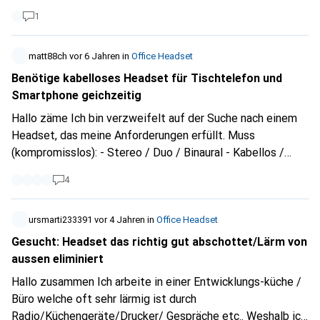
ist? Ich konnte nur bei einem Model explizit den Vermerkt
1
finden dass es für Tischtelefon geeignet ist, dieses war
aber nicht MS Teams kompatibel. Sonst sollte es
Kabellos, ON Ear beidseitig sein. Geräuschunterdrückung
matt88ch
vor 6 Jahren
in
Office Headset
wäre auch super. Kann mir da bitte jemand weiterhelfen?
Benötige kabelloses Headset für Tischtelefon und
Smartphone geichzeitig
Hallo zäme Ich bin verzweifelt auf der Suche nach einem
Headset, das meine Anforderungen erfüllt. Muss
(kompromisslos): - Stereo / Duo / Binaural - Kabellos /
Bluetooth - Dongle um Tischtelefon Mitel 6867i zu
4
verbinden - Dual Bluetooth® connectivity: Gleichzeitig per
Bluetooth am Smartphone Musik hören und Anrufe via
Tischtelefon entgegennehmen und tätigen. Musik
ursmarti233391
vor 4 Jahren
in
Office Headset
pausiert/stummt automatisch. Nach dem Telefonat setzt
Gesucht: Headset das richtig gut abschottet/Lärm von
die Musik vom Smartphone wieder fort. Optional: - ANC -
aussen eliminiert
3,5 mm Klinkenstecker - Musik hören via USB Kabel -
Hallo zusammen Ich arbeite in einer Entwicklungs-küche /
Ladestation Das Jabra Evolve 75 hält das Versprechen,
Büro welche oft sehr lärmig ist durch
was Dual Bluetooth® connectivity machen soll, leider
Radio/Küchengeräte/Drucker/ Gespräche etc.. Weshalb ich