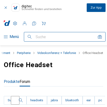
digitec
Zur App
Schneller finden und bestellen
Einstellungen
Kundenkonto
Vergleichslisten
Merklisten
Warenkorb
Navigation nach Kategorien
Menü
Suche
rtiment
Peripherie
Videokonferenz + Telefonie
Office Headset
Office Headset
Produkte
Forum
Filtere die Diskussionen nach einem der folgen
Suche
headsets
jabra
bluetooth
ear
pc